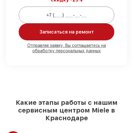
строгим соблюдением гарантийных
обязательств.
Мы гарантируем:
Записаться на ремонт
80%
работ под контролем клиента
90%
комплектующих для холодильников
Отправляя заявку, Вы соглашаетесь на
обработку персональных данных
на складе или доступны для быстрой
доставки
Качественные реплики и
оригинальные детали по вашему
выбору
– для любого бюджета
85%
работ быстро и без задержек, если
мастер приступает к восстановлению
сразу
Какие этапы работы с нашим
сервисным центром Miele в
Краснодаре