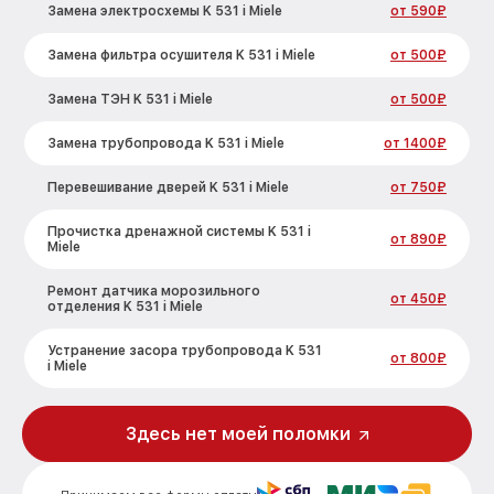
Замена электросхемы K 531 i Miele
от 590₽
Замена фильтра осушителя K 531 i Miele
от 500₽
Замена ТЭН K 531 i Miele
от 500₽
Замена трубопровода K 531 i Miele
от 1400₽
Перевешивание дверей K 531 i Miele
от 750₽
Прочистка дренажной системы K 531 i
от 890₽
Miele
Ремонт датчика морозильного
от 450₽
отделения K 531 i Miele
Устранение засора трубопровода K 531
от 800₽
i Miele
Ремонт испарителя K 531 i Miele
от 650₽
Здесь нет моей поломки
Замена таймера K 531 i Miele
от 710₽