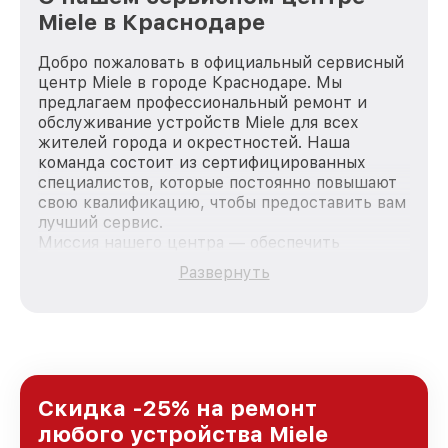
Miele в Краснодаре
Добро пожаловать в официальный сервисный
центр Miele в городе Краснодаре. Мы
предлагаем профессиональный ремонт и
обслуживание устройств Miele для всех
жителей города и окрестностей. Наша
команда состоит из сертифицированных
специалистов, которые постоянно повышают
свою квалификацию, чтобы предоставить вам
лучший сервис.
Миссия нашего центра — обеспечить
качественный и доступный ремонт для
Развернуть
каждого пользователя продукции Miele, вне
зависимости от сложности поломки. Мы
стремимся к тому, чтобы каждый клиент был
удовлетворен скоростью и качеством
предоставляемых услуг. Наша цель — стать
лучшим сервисным центром Miele в городе
Краснодаре, постоянно повышая уровень
Скидка -25% на ремонт
доверия и лояльности наших клиентов.
любого устройства Miele