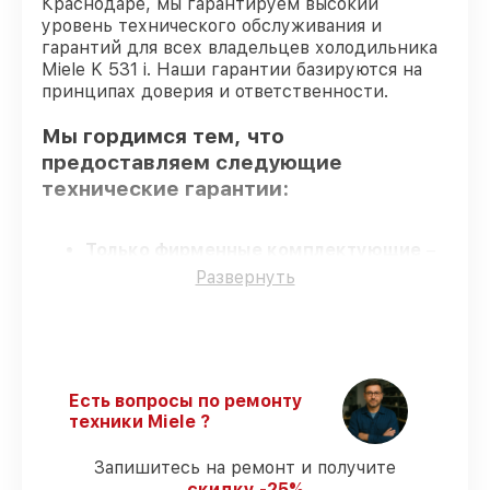
Краснодаре, мы гарантируем высокий
уровень технического обслуживания и
гарантий для всех владельцев холодильника
Miele K 531 i. Наши гарантии базируются на
принципах доверия и ответственности.
Мы гордимся тем, что
предоставляем следующие
технические гарантии:
Только фирменные комплектующие
–
только подлинные комплектующие.
Развернуть
Квалифицированные специалисты
–
мастера проходят строгий отбор и
регулярное обучение.
Выполнение работ вовремя
–
восстановление холодильника K 531 i
Есть вопросы по ремонту
выполняется строго в оговоренные
техники Miele ?
сроки.
Подтвержденная гарантия
–
Запишитесь на ремонт и получите
обслуживаем холодильников всегда со
скидку -25%