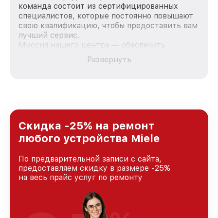
команда состоит из сертифицированных
специалистов, которые постоянно повышают
свою квалификацию, чтобы предоставить вам
лучший сервис.
Миссия нашего центра — обеспечить
качественный и доступный ремонт для
Развернуть
каждого пользователя продукции Miele, вне
зависимости от сложности поломки. Мы
стремимся к тому, чтобы каждый клиент был
удовлетворен скоростью и качеством
предоставляемых услуг. Наша цель — стать
лучшим сервисным центром Miele в городе
Краснодаре, постоянно повышая уровень
Скидка -25% на ремонт
доверия и лояльности наших клиентов.
любого устройства Miele
По предварительной записи с сайта,
предоставляем скидку в размере -25%
на весь прайс услуг по ремонту