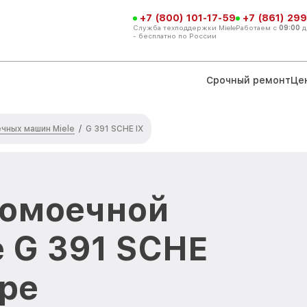
+7 (800) 101-17-59
+7 (861) 299
Служба техподдержки Miele
Работаем с
09:00
д
- бесплатно по России
Срочный ремонт
Це
чных машин Miele
/
G 391 SCHE IX
домоечной
 G 391 SCHE
аре