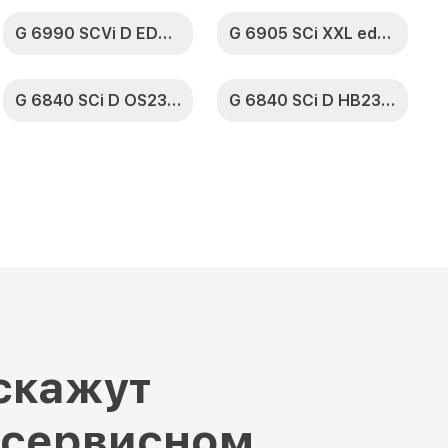
 G 391 SCHE IX
от 2200₽
Заказать
G 6990 SCVi D ED230 2,1 k2o
G 6905 SCi XXL edst/clst
от 2000₽
CHE IX Miele
Заказать
G 6840 SCi D OS230 2,0
G 6840 SCi D HB230 2,0
G 391 SCHE IX
от 1600₽
Заказать
от 1200₽
CHE IX Miele
Заказать
щиты от
от 1800₽
Заказать
ерцы G 391
от 1200₽
Заказать
вления G 391
от 1100₽
Заказать
скажут
от 1900₽
SCHE IX Miele
Заказать
 сервисном