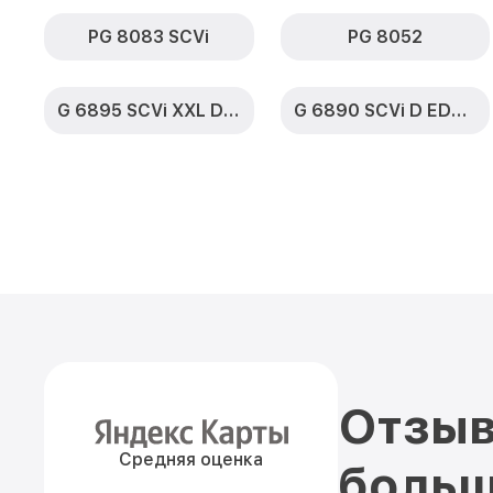
PG 8083 SCVi
PG 8052
G 6895 SCVi XXL D ED230 2,0 k2o
G 6890 SCVi D ED230 2,0 k2o
Отзыв
Средняя оценка
больш