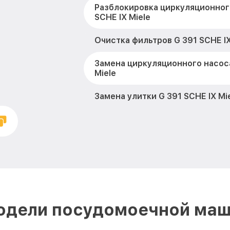
Разблокировка циркуляционног
SCHE IX Miele
Очистка фильтров G 391 SCHE IX
Замена циркуляционного насоса
Miele
Замена улитки G 391 SCHE IX Mi
Замена сливного шланга G 391 S
Замена сливного насоса G 391 S
Ремонт или замена петли двери
Miele
Чистка заливного фильтра-сето
одели посудомоечной маш
SCHE IX Miele