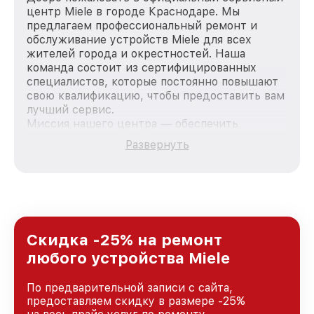
центр Miele в городе Краснодаре. Мы
предлагаем профессиональный ремонт и
обслуживание устройств Miele для всех
жителей города и окрестностей. Наша
команда состоит из сертифицированных
специалистов, которые постоянно повышают
свою квалификацию, чтобы предоставить вам
лучший сервис.
Миссия нашего центра — обеспечить
качественный и доступный ремонт для
Развернуть
каждого пользователя продукции Miele, вне
зависимости от сложности поломки. Мы
стремимся к тому, чтобы каждый клиент был
удовлетворен скоростью и качеством
предоставляемых услуг. Наша цель — стать
лучшим сервисным центром Miele в городе
Краснодаре, постоянно повышая уровень
Скидка -25% на ремонт
доверия и лояльности наших клиентов.
любого устройства Miele
По предварительной записи с сайта,
предоставляем скидку в размере -25%