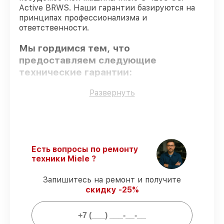
Active BRWS. Наши гарантии базируются на
принципах профессионализма и
ответственности.
Мы гордимся тем, что
предоставляем следующие
технические гарантии:
Развернуть
Только фирменные комплектующие
–
только подлинные комплектующие.
Опытные мастера
– все работники
проходят обязательное обучение и
ежегодную аттестацию, что
Есть вопросы по ремонту
подтверждает их уровень мастерства.
техники Miele ?
Соблюдение сроков починки
–
восстановление посудомоечной машины
Запишитесь на ремонт и получите
G 4203 SCi Active BRWS выполняется
скидку -25%
строго в оговоренные сроки.
Сервис с гарантией
– обслуживаем
посудомоечных машин всегда со
строгим соблюдением гарантийных