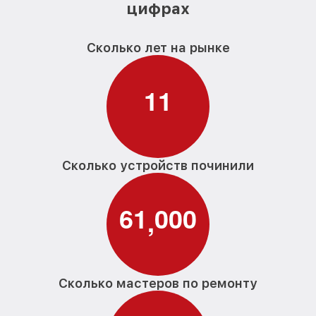
цифрах
Замена заливного клапана G 4203 SCi
от 1550₽
Active BRWS Miele
Сколько лет на рынке
Замена расходомера G 4203 SCi Active
от 1600₽
BRWS Miele
1
1
Замена разбрызгивателя G 4203 SCi
от 750₽
Active BRWS Miele
Замена пускового конденсатора
циркуляционного насоса G 4203 SCi
от 1550₽
Active BRWS Miele
Сколько устройств починили
Замена проточного нагревательного
от 2000₽
элемента G 4203 SCi Active BRWS Miele
6
1
0
0
0
,
Замена прессостата G 4203 SCi Active
от 1590₽
BRWS Miele
Замена П-образного уплотнителя
от 1600₽
дверцы G 4203 SCi Active BRWS Miele
Сколько мастеров по ремонту
Замена нижнего уплотнителя дверцы G
от 1000₽
4203 SCi Active BRWS Miele