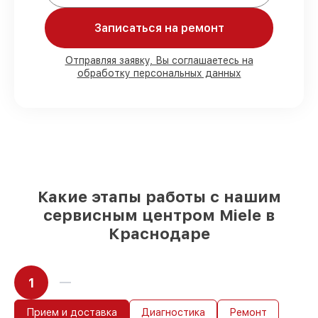
обязательств.
Записаться на ремонт
Мы гарантируем:
Отправляя заявку, Вы соглашаетесь на
обработку персональных данных
80%
работ с возможностью наблюдения
90%
комплектующих для
посудомоечных машин на складе или
быстро поставляются
Подбор оригинальных комплектующих
и надежных реплик с возможностью
выбрать
– для любого бюджета
85%
работ за 1–2 часа, при немедленном
Какие этапы работы с нашим
начале работ
сервисным центром Miele в
Краснодаре
1
Прием и доставка
Диагностика
Ремонт