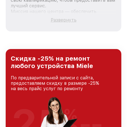
свою квалификацию, чтобы предоставить вам
лучший сервис.
Миссия нашего центра — обеспечить
качественный и доступный ремонт для
Развернуть
каждого пользователя продукции Miele, вне
зависимости от сложности поломки. Мы
стремимся к тому, чтобы каждый клиент был
удовлетворен скоростью и качеством
предоставляемых услуг. Наша цель — стать
лучшим сервисным центром Miele в городе
Краснодаре, постоянно повышая уровень
Скидка -25% на ремонт
доверия и лояльности наших клиентов.
любого устройства Miele
По предварительной записи с сайта,
предоставляем скидку в размере -25%
на весь прайс услуг по ремонту
25
%