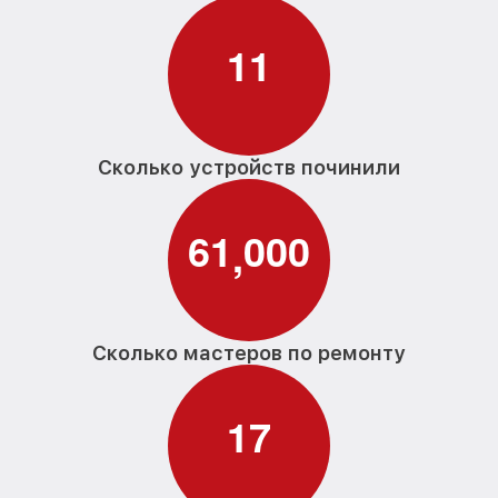
Замена нижнего уплотнителя дверцы G
от 1000₽
4220 Miele
1
1
Замена заливного шланга с системой
от 1100₽
Аквастоп G 4220 Miele
Замена заливного шланга G 4220 Miele
от 850₽
Сколько устройств починили
6
1
0
0
0
,
Сколько мастеров по ремонту
1
7