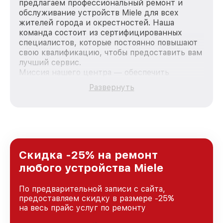
предлагаем профессиональный ремонт и
обслуживание устройств Miele для всех
жителей города и окрестностей. Наша
команда состоит из сертифицированных
специалистов, которые постоянно повышают
свою квалификацию, чтобы предоставить вам
лучший сервис.
Миссия нашего центра — обеспечить
качественный и доступный ремонт для
Развернуть
каждого пользователя продукции Miele, вне
зависимости от сложности поломки. Мы
стремимся к тому, чтобы каждый клиент был
удовлетворен скоростью и качеством
предоставляемых услуг. Наша цель — стать
лучшим сервисным центром Miele в городе
Краснодаре, постоянно повышая уровень
Скидка -25% на ремонт
доверия и лояльности наших клиентов.
любого устройства Miele
По предварительной записи с сайта,
предоставляем скидку в размере -25%
на весь прайс услуг по ремонту