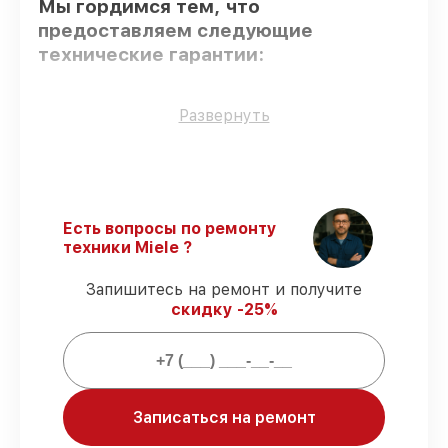
Мы гордимся тем, что
предоставляем следующие
технические гарантии:
Только фирменные комплектующие
–
Развернуть
для всех видов сервиса применяются
исключительно оригинальные детали.
Опытные мастера
– все работники
проходят обязательное обучение и
ежегодную аттестацию, что
Есть вопросы по ремонту
подтверждает их уровень мастерства.
техники Miele ?
Выполнение работ вовремя
–
восстановление посудомоечной машины
Запишитесь на ремонт и получите
G 4680 SCVI выполняется строго в
скидку -25%
оговоренные сроки.
Подтвержденная гарантия
–
предоставляем официальное
гарантийное сопровождение после
починки.
Записаться на ремонт
Мы гарантируем: