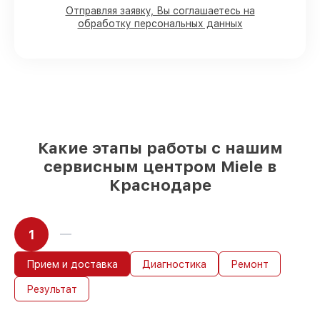
Отправляя заявку, Вы соглашаетесь на
обработку персональных данных
80%
работ в присутствии заказчика
90%
комплектующих для
посудомоечных машин имеются в
наличии или доступны для срочного
заказа
Подбор оригинальных комплектующих
и надежных реплик с возможностью
выбрать
– для любого бюджета
Какие этапы работы с нашим
85%
работ за 1–2 часа, если мастер
сервисным центром Miele в
приступает к восстановлению сразу
Краснодаре
1
Прием и доставка
Диагностика
Ремонт
Результат