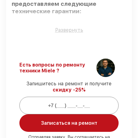
предоставляем следующие
технические гарантии:
Только фирменные комплектующие
–
Развернуть
гарантируем использование фирменных
запчастей для обслуживания.
Квалифицированные специалисты
–
проверенные специалисты с опытом и
сертификацией.
Есть вопросы по ремонту
Соблюдение сроков починки
–
техники Miele ?
восстановление посудомоечной машины
G 4782 SCVI выполняется строго в
Запишитесь на ремонт и получите
оговоренные сроки.
скидку -25%
Гарантийное обслуживание
–
обслуживаем посудомоечных машин
всегда со строгим соблюдением
гарантийных обязательств.
Записаться на ремонт
Мы гарантируем:
Отправляя заявку, Вы соглашаетесь на