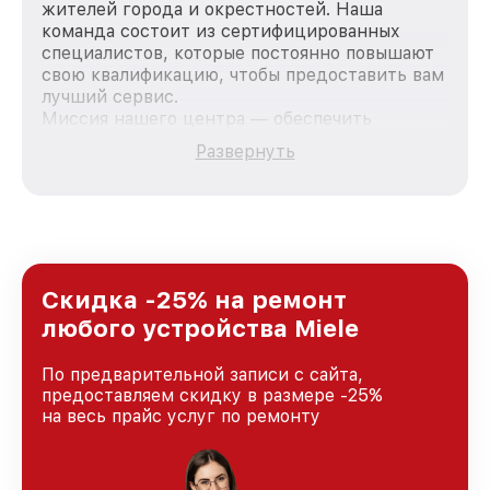
жителей города и окрестностей. Наша
команда состоит из сертифицированных
специалистов, которые постоянно повышают
свою квалификацию, чтобы предоставить вам
лучший сервис.
Миссия нашего центра — обеспечить
качественный и доступный ремонт для
Развернуть
каждого пользователя продукции Miele, вне
зависимости от сложности поломки. Мы
стремимся к тому, чтобы каждый клиент был
удовлетворен скоростью и качеством
предоставляемых услуг. Наша цель — стать
лучшим сервисным центром Miele в городе
Краснодаре, постоянно повышая уровень
Скидка -25% на ремонт
доверия и лояльности наших клиентов.
любого устройства Miele
По предварительной записи с сайта,
предоставляем скидку в размере -25%
на весь прайс услуг по ремонту