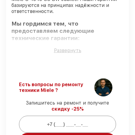
базируются на принципах надёжности и
ответственности.
Мы гордимся тем, что
предоставляем следующие
технические гарантии:
Развернуть
Использование оригинальных
запчастей
– для всех видов сервиса
применяются исключительно
оригинальные детали.
Квалифицированные специалисты
–
Есть вопросы по ремонту
проверенные специалисты с опытом и
техники Miele ?
сертификацией.
Соблюдение сроков починки
–
Запишитесь на ремонт и получите
восстановление посудомоечной машины
скидку -25%
G 4940 SC BW Jubilee выполняется
строго в оговоренные сроки.
Сервис с гарантией
– все работы по
восстановлению проводятся с
официальной гарантией.