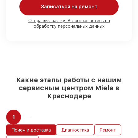
Записаться на ремонт
Мы гарантируем:
Отправляя заявку, Вы соглашаетесь на
обработку персональных данных
80%
работ под контролем клиента
90%
комплектующих для
посудомоечных машин имеются в
наличии или быстро поставляются
Оригинальные запчасти и
качественные реплики на ваш выбор
–
с учётом всех запросов
85%
работ за 1–2 часа, при немедленном
Какие этапы работы с нашим
начале работ
сервисным центром Miele в
Краснодаре
1
Прием и доставка
Диагностика
Ремонт