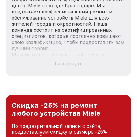
центр Miele в городе Краснодаре. Мы
предлагаем профессиональный ремонт и
обслуживание устройств Miele для всех
жителей города и окрестностей. Наша
команда состоит из сертифицированных
специалистов, которые постоянно повышают
свою квалификацию, чтобы предоставить вам
лучший сервис.
Миссия нашего центра — обеспечить
качественный и доступный ремонт для
Развернуть
каждого пользователя продукции Miele, вне
зависимости от сложности поломки. Мы
стремимся к тому, чтобы каждый клиент был
удовлетворен скоростью и качеством
предоставляемых услуг. Наша цель — стать
лучшим сервисным центром Miele в городе
Краснодаре, постоянно повышая уровень
Скидка -25% на ремонт
доверия и лояльности наших клиентов.
любого устройства Miele
По предварительной записи с сайта,
предоставляем скидку в размере -25%