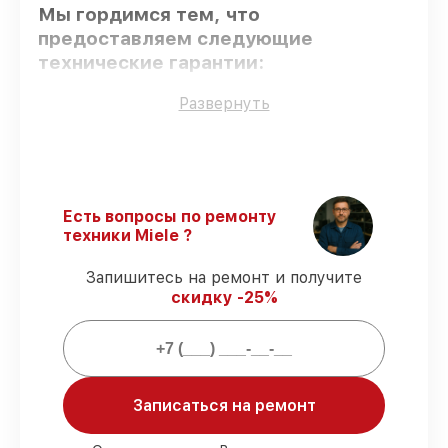
Мы гордимся тем, что
предоставляем следующие
технические гарантии:
Развернуть
Использование оригинальных
запчастей
– только подлинные
комплектующие.
Сертифицированные инженеры
–
проверенные специалисты с опытом и
Есть вопросы по ремонту
сертификацией.
техники Miele ?
Соблюдение сроков починки
–
соблюдаем сроки сервиса
Запишитесь на ремонт и получите
посудомоечной машины G 4940 SCi
скидку -25%
Jubilee, согласованные с клиентом.
Гарантийное обслуживание
– все
работы по восстановлению проводятся с
официальной гарантией.
Записаться на ремонт
Мы гарантируем: