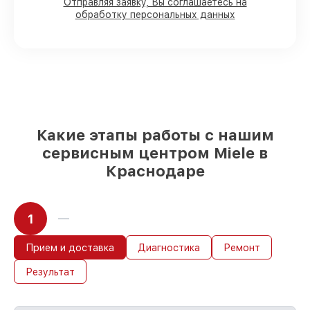
Отправляя заявку, Вы соглашаетесь на
обработку персональных данных
80%
работ с возможностью наблюдения
90%
комплектующих для
посудомоечных машин на складе или
доступны для быстрой доставки
Подбор оригинальных комплектующих
и надежных реплик с возможностью
выбрать
– для любого бюджета
85%
работ в течение пары часов, при
немедленном начале работ
Какие этапы работы с нашим
сервисным центром Miele в
Краснодаре
1
Прием и доставка
Диагностика
Ремонт
Результат