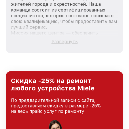
жителей города и окрестностей. Наша
команда состоит из сертифицированных
специалистов, которые постоянно повышают
свою квалификацию, чтобы предоставить вам
лучший сервис.
Миссия нашего центра — обеспечить
качественный и доступный ремонт для
Развернуть
каждого пользователя продукции Miele, вне
зависимости от сложности поломки. Мы
стремимся к тому, чтобы каждый клиент был
удовлетворен скоростью и качеством
предоставляемых услуг. Наша цель — стать
лучшим сервисным центром Miele в городе
Краснодаре, постоянно повышая уровень
Скидка -25% на ремонт
доверия и лояльности наших клиентов.
любого устройства Miele
По предварительной записи с сайта,
предоставляем скидку в размере -25%
на весь прайс услуг по ремонту