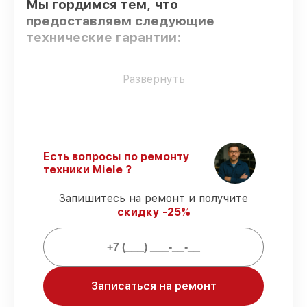
Мы гордимся тем, что
предоставляем следующие
технические гарантии:
Использование оригинальных
Развернуть
запчастей
– гарантируем использование
фирменных запчастей для обслуживания.
Квалифицированные специалисты
–
все работники проходят обязательное
обучение и ежегодную аттестацию, что
Есть вопросы по ремонту
подтверждает их уровень мастерства.
техники Miele ?
Выполнение работ вовремя
–
восстановление посудомоечной машины
Запишитесь на ремонт и получите
G 5191 SCVi выполняется строго в
скидку -25%
оговоренные сроки.
Гарантийное обслуживание
–
обслуживаем посудомоечных машин
всегда со строгим соблюдением
гарантийных обязательств.
Записаться на ремонт
Мы гарантируем: