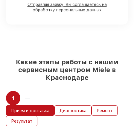
Отправляя заявку, Вы соглашаетесь на
обработку персональных данных
80%
работ под контролем клиента
90%
комплектующих для
посудомоечных машин на складе или
быстро поставляются
Оригинальные запчасти и
качественные реплики на ваш выбор
–
для любого бюджета
85%
работ за 1–2 часа, при немедленном
Какие этапы работы с нашим
начале работ
сервисным центром Miele в
Краснодаре
1
Прием и доставка
Диагностика
Ремонт
Результат