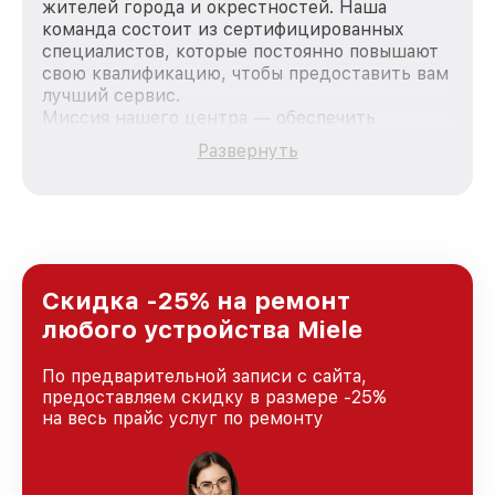
жителей города и окрестностей. Наша
команда состоит из сертифицированных
специалистов, которые постоянно повышают
свою квалификацию, чтобы предоставить вам
лучший сервис.
Миссия нашего центра — обеспечить
качественный и доступный ремонт для
Развернуть
каждого пользователя продукции Miele, вне
зависимости от сложности поломки. Мы
стремимся к тому, чтобы каждый клиент был
удовлетворен скоростью и качеством
предоставляемых услуг. Наша цель — стать
лучшим сервисным центром Miele в городе
Краснодаре, постоянно повышая уровень
Скидка -25% на ремонт
доверия и лояльности наших клиентов.
любого устройства Miele
По предварительной записи с сайта,
предоставляем скидку в размере -25%
на весь прайс услуг по ремонту