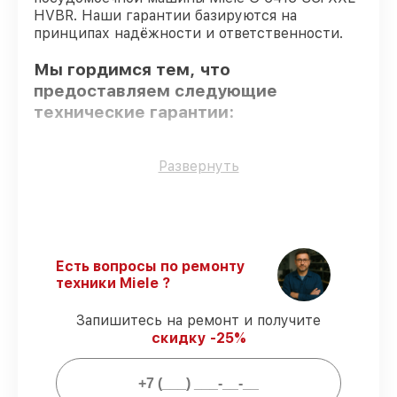
HVBR. Наши гарантии базируются на
принципах надёжности и ответственности.
Мы гордимся тем, что
предоставляем следующие
технические гарантии:
Оригинальные детали
– только
Развернуть
подлинные комплектующие.
Сертифицированные инженеры
–
проверенные специалисты с опытом и
сертификацией.
Выполнение работ вовремя
–
Есть вопросы по ремонту
соблюдаем сроки сервиса
техники Miele ?
посудомоечной машины G 6415 SCi XXL
HVBR, согласованные с клиентом.
Запишитесь на ремонт и получите
Подтвержденная гарантия
–
скидку -25%
обслуживаем посудомоечных машин
всегда со строгим соблюдением
гарантийных обязательств.