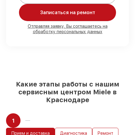
Мы гарантируем:
Записаться на ремонт
80%
работ в вашем присутствии
Отправляя заявку, Вы соглашаетесь на
обработку персональных данных
90%
комплектующих для
посудомоечных машин на складе или
доступны для срочного заказа
Качественные реплики и
оригинальные детали по вашему
выбору
– под любые финансовые
возможности
85%
работ за 1–2 часа, при немедленном
начале работ
Какие этапы работы с нашим
сервисным центром Miele в
Краснодаре
1
Прием и доставка
Диагностика
Ремонт