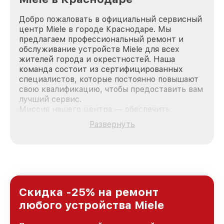
Добро пожаловать в официальный сервисный
центр Miele в городе Краснодаре. Мы
предлагаем профессиональный ремонт и
обслуживание устройств Miele для всех
жителей города и окрестностей. Наша
команда состоит из сертифицированных
специалистов, которые постоянно повышают
свою квалификацию, чтобы предоставить вам
лучший сервис.
Миссия нашего центра — обеспечить
качественный и доступный ремонт для
Развернуть
каждого пользователя продукции Miele, вне
зависимости от сложности поломки. Мы
стремимся к тому, чтобы каждый клиент был
удовлетворен скоростью и качеством
предоставляемых услуг. Наша цель — стать
лучшим сервисным центром Miele в городе
Краснодаре, постоянно повышая уровень
Скидка -25% на ремонт
доверия и лояльности наших клиентов.
любого устройства Miele