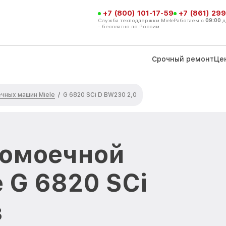
+7 (800) 101-17-59
+7 (861) 299
Служба техподдержки Miele
Работаем с
09:00
д
- бесплатно по России
Срочный ремонт
Це
чных машин Miele
/
G 6820 SCi D BW230 2,0
домоечной
 G 6820 SCi
в