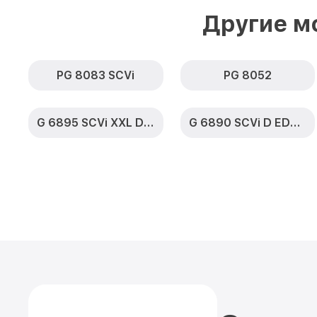
Другие м
PG 8083 SCVi
PG 8052
G 6895 SCVi XXL D ED230 2,0 k2o
G 6890 SCVi D ED230 2,0 k2o