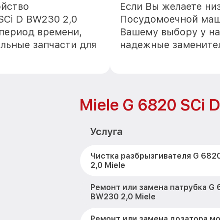
ойство
Если Вы желаете ни
SCi D BW230 2,0
Посудомоечной маши
 период времени,
Вашему выбору у на
альные запчасти для
надежные замените
Miele G 6820 SCi 
Услуга
Чистка разбрызгивателя G 682
2,0 Miele
Ремонт или замена патрубка G 
BW230 2,0 Miele
Ремонт или замена дозатора м