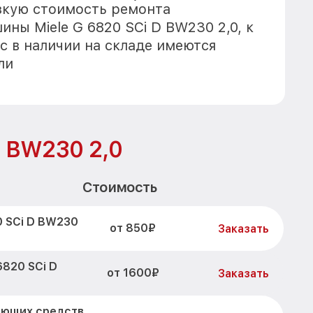
зкую стоимость ремонта
ны Miele G 6820 SCi D BW230 2,0, к
с в наличии на складе имеются
ли
D BW230 2,0
Стоимость
0 SCi D BW230
от 850₽
Заказать
6820 SCi D
от 1600₽
Заказать
оющих средств