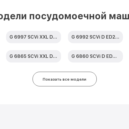
Замена сливного насоса G 6820
2,0 CLST Miele
одели посудомоечной маш
Ремонт или замена петли двери
ED230 2,0 CLST Miele
G 6997 SCVi XXL D ED230 2,0 k2o
G 6992 SCVi D ED230 2,0 k2o
Чистка заливного фильтра-сето
D ED230 2,0 CLST Miele
G 6865 SCVi XXL D ED230 2,0
G 6860 SCVi D ED230 2,0
Ремонт циркуляционного насоса
ED230 2,0 CLST Miele
Ремонт теплообменника G 6820
Показать все модели
2,0 CLST Miele
Ремонт стакана моечного бака 
ED230 2,0 CLST Miele
Ремонт механизма замка G 6820
2,0 CLST Miele