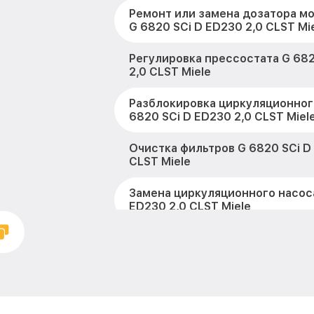
Ремонт или замена дозатора м
G 6820 SCi D ED230 2,0 CLST Mi
Регулировка прессостата G 682
2,0 CLST Miele
Разблокировка циркуляционног
6820 SCi D ED230 2,0 CLST Miel
Очистка фильтров G 6820 SCi D
CLST Miele
Замена циркуляционного насоса
ED230 2,0 CLST Miele
Замена улитки G 6820 SCi D ED
Miele
Замена сливного шланга G 6820
2,0 CLST Miele