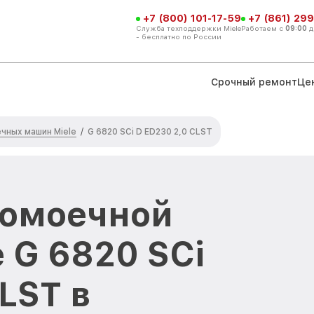
+7 (800) 101-17-59
+7 (861) 299
Служба техподдержки Miele
Работаем с
09:00
д
- бесплатно по России
Срочный ремонт
Це
чных машин Miele
/
G 6820 SCi D ED230 2,0 CLST
домоечной
 G 6820 SCi
LST в