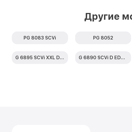
Другие м
PG 8083 SCVi
PG 8052
G 6895 SCVi XXL D ED230 2,0 k2o
G 6890 SCVi D ED230 2,0 k2o