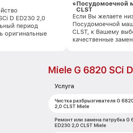
Посудомоечной ма
CLST
ойство
Если Вы желаете ни
Ci D ED230 2,0
Посудомоечной маши
льный период
CLST, к Вашему выб
ть оригинальные
качественные замен
Miele G 6820 SCi 
Услуга
Чистка разбрызгивателя G 6820
2,0 CLST Miele
Ремонт или замена патрубка G 
ED230 2,0 CLST Miele