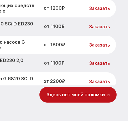
оющих средств
от 1200₽
Заказать
ele
0 SCi D ED230
от 1100₽
Заказать
о насоса G
от 1800₽
Заказать
e
 ED230 2,0
от 1100₽
Заказать
 G 6820 SCi D
от 2200₽
Заказать
Здесь нет моей поломки
230 2,0 CLST
от 3450₽
Заказать
 SCi D ED230
от 1250₽
Заказать