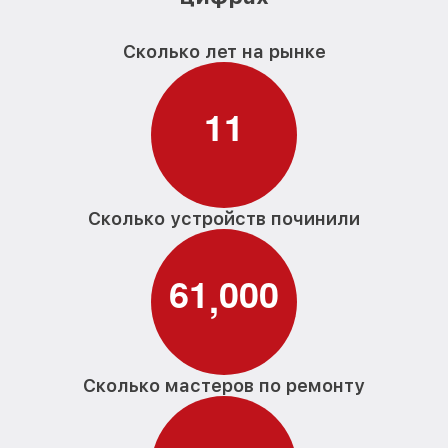
Замена заливного клапана G 6860 SCVi
от 1550₽
D ED230 2,0 Miele
Сколько лет на рынке
Замена расходомера G 6860 SCVi D
от 1600₽
ED230 2,0 Miele
1
1
Замена разбрызгивателя G 6860 SCVi D
от 750₽
ED230 2,0 Miele
Замена пускового конденсатора
циркуляционного насоса G 6860 SCVi D
от 1550₽
ED230 2,0 Miele
Сколько устройств починили
Замена проточного нагревательного
от 2000₽
элемента G 6860 SCVi D ED230 2,0 Miele
6
1
0
0
0
,
Замена прессостата G 6860 SCVi D
от 1590₽
ED230 2,0 Miele
Замена П-образного уплотнителя
от 1600₽
дверцы G 6860 SCVi D ED230 2,0 Miele
Сколько мастеров по ремонту
Замена нижнего уплотнителя дверцы G
от 1000₽
6860 SCVi D ED230 2,0 Miele