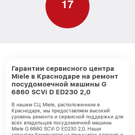
1
7
Замена заливного шланга с системой
от 1100₽
Аквастоп G 6860 SCVi D ED230 2,0 Miele
Замена заливного шланга G 6860 SCVi D
от 850₽
ED230 2,0 Miele
Гарантии сервисного центра
Miele в Краснодаре на ремонт
посудомоечной машины G
6860 SCVi D ED230 2,0
В нашем СЦ Miele, расположенном в
Краснодаре, мы предоставляем высокий
уровень ремонта и сервисной поддержки для
всех владельцев посудомоечной машины
Miele G 6860 SCVi D ED230 2,0. Наши
гарантии базируются на принципах доверия и