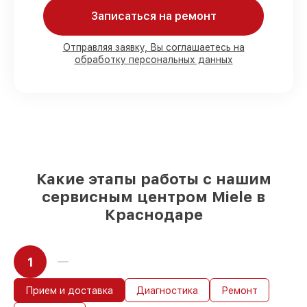
Мы гарантируем:
Записаться на ремонт
80%
работ в вашем присутствии
Отправляя заявку, Вы соглашаетесь на
обработку персональных данных
90%
комплектующих для
посудомоечных машин имеются в
наличии или доступны для срочного
заказа
Подбор оригинальных комплектующих
и надежных реплик с возможностью
выбрать
– под любые финансовые
возможности
85%
работ быстро и без задержек, при
Какие этапы работы с нашим
условии, что обслуживание началось
сервисным центром Miele в
сразу
Краснодаре
1
Прием и доставка
Диагностика
Ремонт