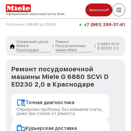
Записаться
Официальный сервисный центр Miele
+7 (861) 299-37-61
Работаем с
09:00
до
21:00
Сервисный центр
Ремонт
G 6860 SCVi
Miele в
Посудомоечных
/
/
D ED230 2,0
Краснодаре
машин Miele
Ремонт посудомоечной
машины Miele G 6860 SCVi D
ED230 2,0 в Краснодаре
Точная диагностика
Определим проблему без взимания платы,
даже при отказе от ремонта.
Курьерская доставка