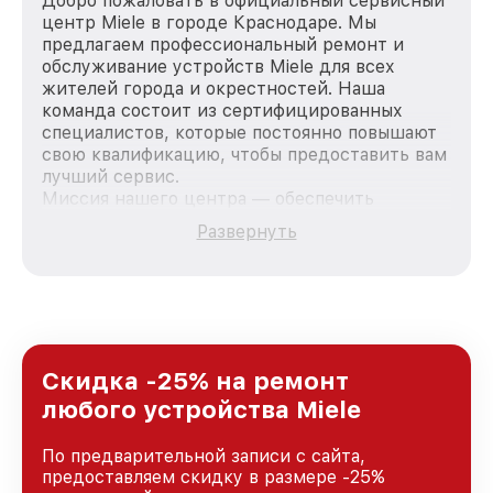
Добро пожаловать в официальный сервисный
центр Miele в городе Краснодаре. Мы
предлагаем профессиональный ремонт и
обслуживание устройств Miele для всех
жителей города и окрестностей. Наша
команда состоит из сертифицированных
специалистов, которые постоянно повышают
свою квалификацию, чтобы предоставить вам
лучший сервис.
Миссия нашего центра — обеспечить
качественный и доступный ремонт для
Развернуть
каждого пользователя продукции Miele, вне
зависимости от сложности поломки. Мы
стремимся к тому, чтобы каждый клиент был
удовлетворен скоростью и качеством
предоставляемых услуг. Наша цель — стать
лучшим сервисным центром Miele в городе
Краснодаре, постоянно повышая уровень
Скидка -25% на ремонт
доверия и лояльности наших клиентов.
любого устройства Miele
По предварительной записи с сайта,
предоставляем скидку в размере -25%