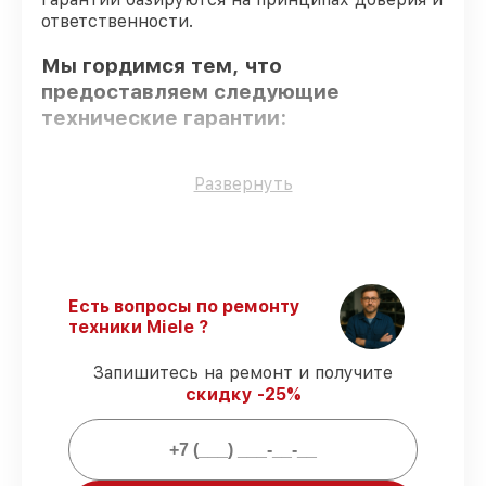
ответственности.
Мы гордимся тем, что
предоставляем следующие
технические гарантии:
Использование оригинальных
Развернуть
запчастей
– только подлинные
комплектующие.
Квалифицированные специалисты
–
проверенные специалисты с опытом и
сертификацией.
Есть вопросы по ремонту
Соблюдение сроков починки
–
техники Miele ?
восстановление посудомоечной машины
G 6860 SCVi D ED230 2,0 выполняется
Запишитесь на ремонт и получите
строго в оговоренные сроки.
скидку -25%
Гарантийное обслуживание
– все
работы по восстановлению проводятся с
официальной гарантией.