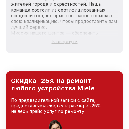
жителей города и окрестностей. Наша
команда состоит из сертифицированных
специалистов, которые постоянно повышают
свою квалификацию, чтобы предоставить вам
лучший сервис.
Миссия нашего центра — обеспечить
качественный и доступный ремонт для
Развернуть
каждого пользователя продукции Miele, вне
зависимости от сложности поломки. Мы
стремимся к тому, чтобы каждый клиент был
удовлетворен скоростью и качеством
предоставляемых услуг. Наша цель — стать
лучшим сервисным центром Miele в городе
Краснодаре, постоянно повышая уровень
Скидка -25% на ремонт
доверия и лояльности наших клиентов.
любого устройства Miele
По предварительной записи с сайта,
предоставляем скидку в размере -25%
на весь прайс услуг по ремонту