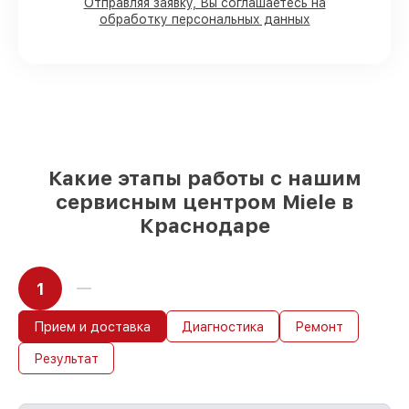
90%
комплектующих для
Отправляя заявку, Вы соглашаетесь на
обработку персональных данных
посудомоечных машин имеются в
наличии или быстро поставляются
Качественные реплики и
оригинальные детали по вашему
выбору
– с учётом всех запросов
85%
работ быстро и без задержек, если
мастер приступает к восстановлению
сразу
Какие этапы работы с нашим
сервисным центром Miele в
Краснодаре
1
Прием и доставка
Диагностика
Ремонт
Результат