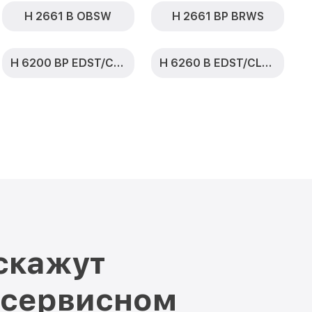
H 2661 B OBSW
H 2661 BP BRWS
H 6200 BP EDST/CLST
H 6260 B EDST/CLST
скажут
 сервисном