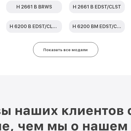
H 2661 B BRWS
H 2661 B EDST/CLST
H 6200 B EDST/CLST
H 6200 BM EDST/CLST
Показать все модели
ы наших клиентов 
е, чем мы о нашем