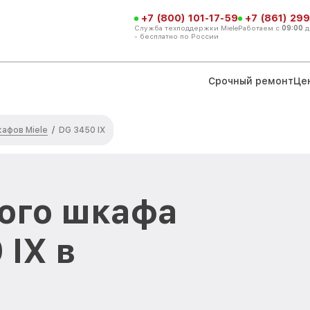
+7 (800) 101-17-59
+7 (861) 299
Служба техподдержки Miele
Работаем с
09:00
д
- бесплатно по России
Срочный ремонт
Це
афов Miele
/
DG 3450 IX
ого шкафа
 IX в