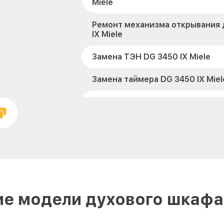
Miele
Ремонт механизма открывания 
IX Miele
Замена ТЭН DG 3450 IX Miele
Замена таймера DG 3450 IX Miel
Замена предохранителя DG 3450
Замена шнура питания DG 3450 I
Замена термодатчика DG 3450 I
Замена панели управления DG 34
ие модели духового шкафа 