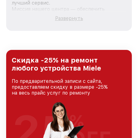
лучший сервис.
Миссия нашего центра — обеспечить
качественный и доступный ремонт для
Развернуть
каждого пользователя продукции Miele, вне
зависимости от сложности поломки. Мы
стремимся к тому, чтобы каждый клиент был
удовлетворен скоростью и качеством
предоставляемых услуг. Наша цель — стать
лучшим сервисным центром Miele в городе
Краснодаре, постоянно повышая уровень
Скидка -25% на ремонт
доверия и лояльности наших клиентов.
любого устройства Miele
По предварительной записи с сайта,
предоставляем скидку в размере -25%
на весь прайс услуг по ремонту
25
%