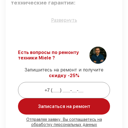
технические гарантии:
Использование оригинальных
Развернуть
запчастей
– только подлинные
комплектующие.
Сертифицированные инженеры
–
мастера проходят строгий отбор и
регулярное обучение.
Есть вопросы по ремонту
Соблюдение сроков починки
–
техники Miele ?
гарантируем завершение работ без
задержек.
Запишитесь на ремонт и получите
Сервис с гарантией
– все работы по
скидку -25%
восстановлению проводятся с
официальной гарантией.
Мы гарантируем:
Записаться на ремонт
80%
работ под контролем клиента
90%
комплектующих для духовых
Отправляя заявку, Вы соглашаетесь на
обработку персональных данных
шкафов на складе или быстро