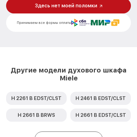
Здесь нет моей поломки
Замена шнура питания DG 5050 IX Miele
от 500₽
Замена термодатчика DG 5050 IX Miele
от 900₽
Принимаем все формы оплаты
Замена панели управления DG 5050 IX
от 1500₽
Miele
Другие модели духового шкафа
Miele
H 2261 B EDST/CLST
H 2461 B EDST/CLST
H 2661 B BRWS
H 2661 B EDST/CLST