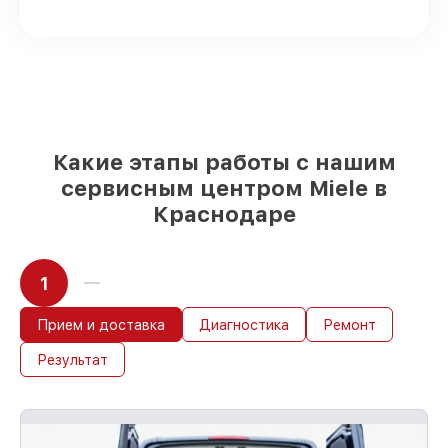
поставляются
Качественные реплики и
оригинальные детали по вашему
выбору
– с учётом всех запросов
85%
работ за 1–2 часа, при немедленном
начале работ
Какие этапы работы с нашим
сервисным центром Miele в
Краснодаре
1
Прием и доставка
Диагностика
Ремонт
Результат