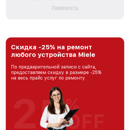
качественный и доступный ремонт для
Развернуть
каждого пользователя продукции Miele, вне
зависимости от сложности поломки. Мы
стремимся к тому, чтобы каждый клиент был
удовлетворен скоростью и качеством
предоставляемых услуг. Наша цель — стать
лучшим сервисным центром Miele в городе
Краснодаре, постоянно повышая уровень
Скидка -25% на ремонт
доверия и лояльности наших клиентов.
любого устройства Miele
По предварительной записи с сайта,
предоставляем скидку в размере -25%
на весь прайс услуг по ремонту
25
%
OFF