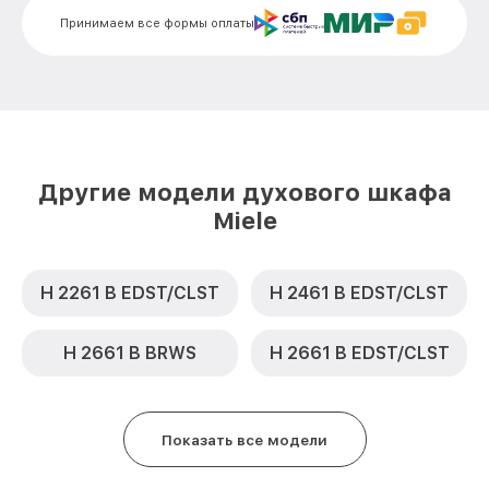
Замена термодатчика H 4312 B IX Miele
от 900₽
Принимаем все формы оплаты
Замена панели управления H 4312 B IX
от 1500₽
Miele
Другие модели духового шкафа
Miele
H 2261 B EDST/CLST
H 2461 B EDST/CLST
H 2661 B BRWS
H 2661 B EDST/CLST
Показать все модели