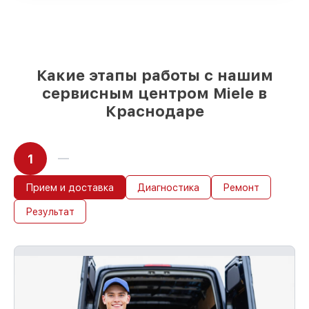
и надежных реплик с возможностью
выбрать
– с учётом всех запросов
85%
работ быстро и без задержек, если
мастер приступает к восстановлению
сразу
Какие этапы работы с нашим
сервисным центром Miele в
Краснодаре
1
Прием и доставка
Диагностика
Ремонт
Результат