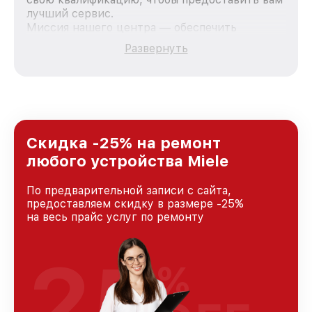
лучший сервис.
Миссия нашего центра — обеспечить
качественный и доступный ремонт для
Развернуть
каждого пользователя продукции Miele, вне
зависимости от сложности поломки. Мы
стремимся к тому, чтобы каждый клиент был
удовлетворен скоростью и качеством
предоставляемых услуг. Наша цель — стать
лучшим сервисным центром Miele в городе
Краснодаре, постоянно повышая уровень
Скидка -25% на ремонт
доверия и лояльности наших клиентов.
любого устройства Miele
По предварительной записи с сайта,
предоставляем скидку в размере -25%
на весь прайс услуг по ремонту
25
%