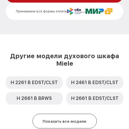
Замена шнура питания H 4540 EP KAT IX
от 500₽
Miele
Принимаем все формы оплаты
Замена термодатчика H 4540 EP KAT IX
от 900₽
Miele
Замена панели управления H 4540 EP
от 1500₽
KAT IX Miele
Другие модели духового шкафа
Miele
H 2261 B EDST/CLST
H 2461 B EDST/CLST
H 2661 B BRWS
H 2661 B EDST/CLST
Показать все модели