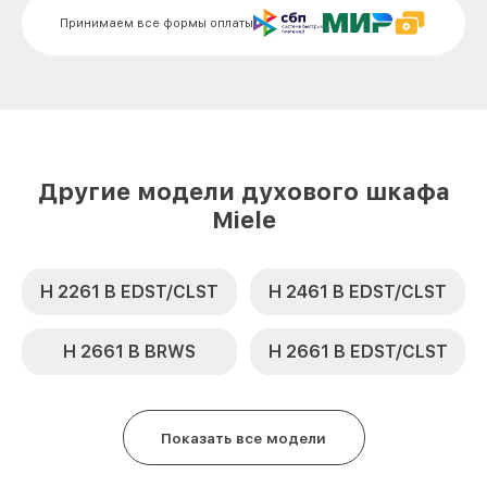
Замена термодатчика H 4710 B ED Miele
от 900₽
Принимаем все формы оплаты
Замена панели управления H 4710 B ED
от 1500₽
Miele
Другие модели духового шкафа
Miele
H 2261 B EDST/CLST
H 2461 B EDST/CLST
H 2661 B BRWS
H 2661 B EDST/CLST
Показать все модели