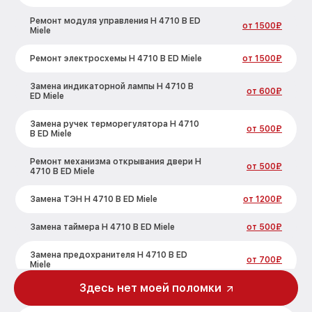
Ремонт модуля управления H 4710 B ED
от 1500₽
Miele
Ремонт электросхемы H 4710 B ED Miele
от 1500₽
Замена индикаторной лампы H 4710 B
от 600₽
ED Miele
Замена ручек терморегулятора H 4710
от 500₽
B ED Miele
Ремонт механизма открывания двери H
от 500₽
4710 B ED Miele
Замена ТЭН H 4710 B ED Miele
от 1200₽
Замена таймера H 4710 B ED Miele
от 500₽
Замена предохранителя H 4710 B ED
от 700₽
Miele
Здесь нет моей поломки
Замена шнура питания H 4710 B ED Miele
от 500₽