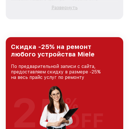
качественный и доступный ремонт для
Развернуть
каждого пользователя продукции Miele, вне
зависимости от сложности поломки. Мы
стремимся к тому, чтобы каждый клиент был
удовлетворен скоростью и качеством
предоставляемых услуг. Наша цель — стать
лучшим сервисным центром Miele в городе
Краснодаре, постоянно повышая уровень
Скидка -25% на ремонт
доверия и лояльности наших клиентов.
любого устройства Miele
По предварительной записи с сайта,
предоставляем скидку в размере -25%
на весь прайс услуг по ремонту
25
%
OFF