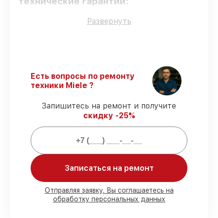
технические гарантии:
Развернуть
Использование оригинальных
запчастей
– гарантируем использование
фирменных запчастей для обслуживания.
Опытные мастера
– проверенные
специалисты с опытом и сертификацией.
Есть вопросы по ремонту
Соблюдение сроков починки
–
техники Miele ?
гарантируем завершение работ без
задержек.
Запишитесь на ремонт и получите
Гарантийное обслуживание
–
скидку -25%
предоставляем официальное
гарантийное сопровождение после
починки.
Мы гарантируем:
Записаться на ремонт
80%
работ с возможностью наблюдения
Отправляя заявку, Вы соглашаетесь на
обработку персональных данных
90%
комплектующих для духовых
шкафов на складе или доступны для