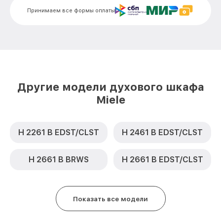
Miele
Принимаем все формы оплаты
Замена термодатчика H 5080 BM FIRE
от 900₽
Miele
Замена панели управления H 5080 BM
от 1500₽
FIRE Miele
Другие модели духового шкафа
Miele
H 2261 B EDST/CLST
H 2461 B EDST/CLST
H 2661 B BRWS
H 2661 B EDST/CLST
Показать все модели