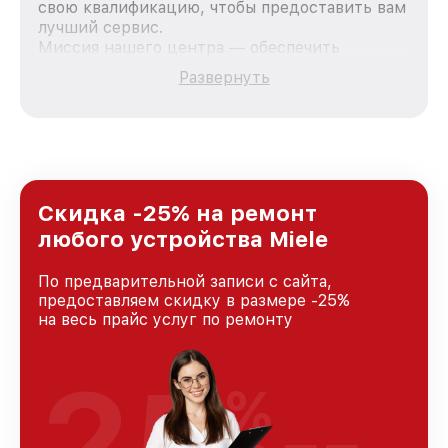
свою квалификацию, чтобы предоставить вам
лучший сервис.
Миссия нашего центра — обеспечить
качественный и доступный ремонт для
Развернуть
каждого пользователя продукции Miele, вне
зависимости от сложности поломки. Мы
стремимся к тому, чтобы каждый клиент был
удовлетворен скоростью и качеством
предоставляемых услуг. Наша цель — стать
лучшим сервисным центром Miele в городе
Краснодаре, постоянно повышая уровень
Скидка -25% на ремонт
доверия и лояльности наших клиентов.
любого устройства Miele
По предварительной записи с сайта,
предоставляем скидку в размере -25%
на весь прайс услуг по ремонту
25
%