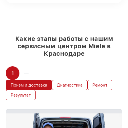
быстрой доставки
Подбор оригинальных комплектующих
и надежных реплик с возможностью
выбрать
– под любые финансовые
возможности
85%
работ за 1–2 часа, при условии, что
обслуживание началось сразу
Какие этапы работы с нашим
сервисным центром Miele в
Краснодаре
1
Прием и доставка
Диагностика
Ремонт
Результат