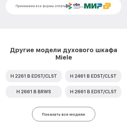
Замена термодатчика H 5241 B BK Miele
от 900₽
Принимаем все формы оплаты
Замена панели управления H 5241 B BK
от 1500₽
Miele
Другие модели духового шкафа
Miele
H 2261 B EDST/CLST
H 2461 B EDST/CLST
H 2661 B BRWS
H 2661 B EDST/CLST
Показать все модели