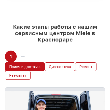
Качественные реплики и
оригинальные детали по вашему
выбору
– под любые финансовые
возможности
85%
работ за 1–2 часа, если мастер
Какие этапы работы с нашим
приступает к восстановлению сразу
сервисным центром Miele в
Краснодаре
1
Прием и доставка
Диагностика
Ремонт
Результат