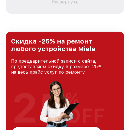
Развернуть
каждого пользователя продукции Miele, вне
зависимости от сложности поломки. Мы
стремимся к тому, чтобы каждый клиент был
удовлетворен скоростью и качеством
предоставляемых услуг. Наша цель — стать
лучшим сервисным центром Miele в городе
Краснодаре, постоянно повышая уровень
Скидка -25% на ремонт
доверия и лояльности наших клиентов.
любого устройства Miele
По предварительной записи с сайта,
предоставляем скидку в размере -25%
на весь прайс услуг по ремонту
25
%
OFF