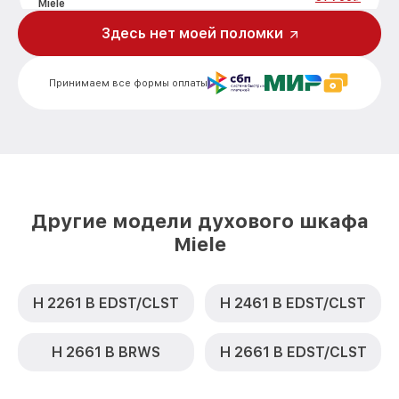
Miele
Здесь нет моей поломки
Замена шнура питания H 5461 B WH Miele
от 500₽
Замена термодатчика H 5461 B WH Miele
от 900₽
Принимаем все формы оплаты
Замена панели управления H 5461 B WH
от 1500₽
Miele
Другие модели духового шкафа
Miele
H 2261 B EDST/CLST
H 2461 B EDST/CLST
H 2661 B BRWS
H 2661 B EDST/CLST