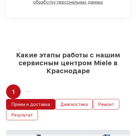
обработку персональных данных
90%
комплектующих для духовых
шкафов имеются в наличии или быстро
поставляются
Оригинальные запчасти и
качественные реплики на ваш выбор
–
для любого бюджета
85%
работ в течение пары часов, при
немедленном начале работ
Какие этапы работы с нашим
сервисным центром Miele в
Краснодаре
1
Прием и доставка
Диагностика
Ремонт
Результат