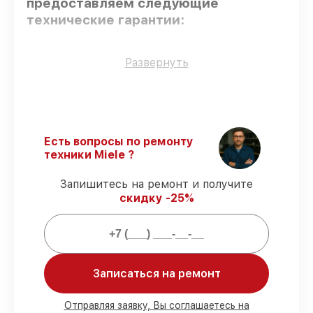
предоставляем следующие
технические гарантии:
Использование оригинальных
Развернуть
запчастей
– гарантируем использование
фирменных запчастей для обслуживания.
Квалифицированные специалисты
–
проверенные специалисты с опытом и
сертификацией.
Есть вопросы по ремонту
Точное соблюдение сроков
–
техники Miele ?
соблюдаем сроки сервиса духового
шкафа H 5461 B WH, согласованные с
Запишитесь на ремонт и получите
клиентом.
скидку -25%
Сервис с гарантией
– все работы по
восстановлению проводятся с
официальной гарантией.
Мы гарантируем:
Записаться на ремонт
80%
работ с возможностью наблюдения
Отправляя заявку, Вы соглашаетесь на