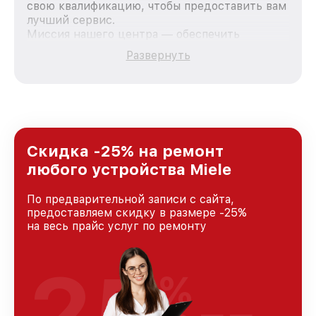
свою квалификацию, чтобы предоставить вам
лучший сервис.
Миссия нашего центра — обеспечить
качественный и доступный ремонт для
Развернуть
каждого пользователя продукции Miele, вне
зависимости от сложности поломки. Мы
стремимся к тому, чтобы каждый клиент был
удовлетворен скоростью и качеством
предоставляемых услуг. Наша цель — стать
лучшим сервисным центром Miele в городе
Краснодаре, постоянно повышая уровень
Скидка -25% на ремонт
доверия и лояльности наших клиентов.
любого устройства Miele
По предварительной записи с сайта,
предоставляем скидку в размере -25%
на весь прайс услуг по ремонту
25
%