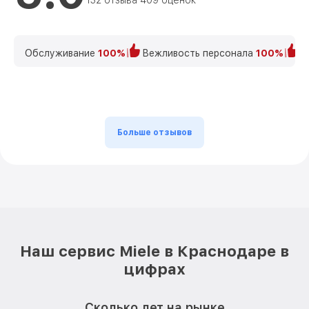
132 отзыва 409 оценок
Обслуживание
100%
Вежливость персонала
100%
К
Больше отзывов
Наш сервис Miele в Краснодаре в
цифрах
Сколько лет на рынке