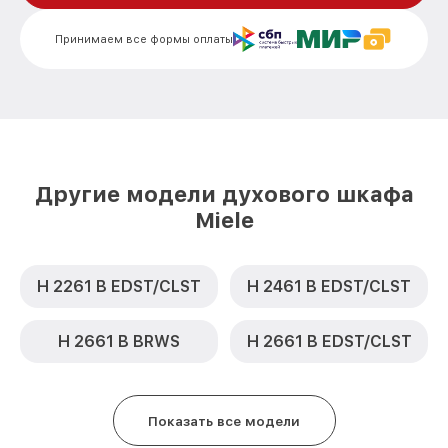
Замена шнура питания H 5461 BP KAT IX
от 500₽
Miele
Принимаем все формы оплаты
Замена термодатчика H 5461 BP KAT IX
от 900₽
Miele
Замена панели управления H 5461 BP
от 1500₽
KAT IX Miele
Другие модели духового шкафа
Miele
H 2261 B EDST/CLST
H 2461 B EDST/CLST
H 2661 B BRWS
H 2661 B EDST/CLST
Показать все модели