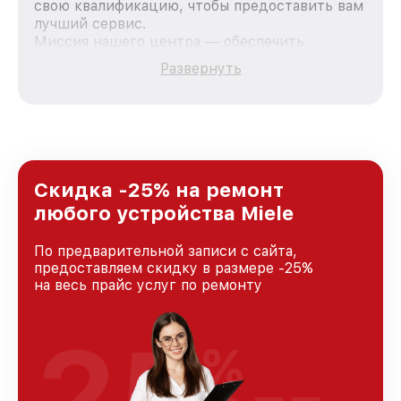
свою квалификацию, чтобы предоставить вам
лучший сервис.
Миссия нашего центра — обеспечить
качественный и доступный ремонт для
Развернуть
каждого пользователя продукции Miele, вне
зависимости от сложности поломки. Мы
стремимся к тому, чтобы каждый клиент был
удовлетворен скоростью и качеством
предоставляемых услуг. Наша цель — стать
лучшим сервисным центром Miele в городе
Краснодаре, постоянно повышая уровень
Скидка -25% на ремонт
доверия и лояльности наших клиентов.
любого устройства Miele
По предварительной записи с сайта,
предоставляем скидку в размере -25%
на весь прайс услуг по ремонту
25
%