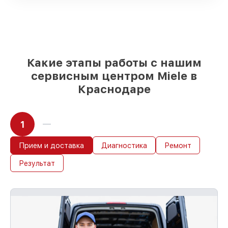
Подбор оригинальных комплектующих
и надежных реплик с возможностью
выбрать
– под любые финансовые
возможности
85%
работ за 1–2 часа, при условии, что
обслуживание началось сразу
Какие этапы работы с нашим
сервисным центром Miele в
Краснодаре
1
Прием и доставка
Диагностика
Ремонт
Результат