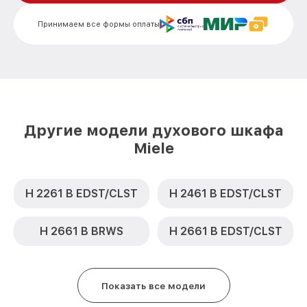
Замена термодатчика H 5461 В BK Miele
от 900₽
Принимаем все формы оплаты
Замена панели управления H 5461 В BK
от 1500₽
Miele
Другие модели духового шкафа
Miele
H 2261 B EDST/CLST
H 2461 B EDST/CLST
H 2661 B BRWS
H 2661 B EDST/CLST
Показать все модели