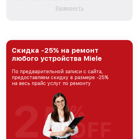
качественный и доступный ремонт для
Развернуть
каждого пользователя продукции Miele, вне
зависимости от сложности поломки. Мы
стремимся к тому, чтобы каждый клиент был
удовлетворен скоростью и качеством
предоставляемых услуг. Наша цель — стать
лучшим сервисным центром Miele в городе
Краснодаре, постоянно повышая уровень
Скидка -25% на ремонт
доверия и лояльности наших клиентов.
любого устройства Miele
По предварительной записи с сайта,
предоставляем скидку в размере -25%
на весь прайс услуг по ремонту
25
%
OFF