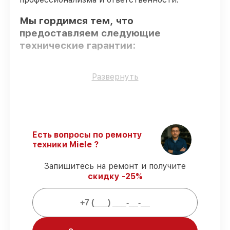
Мы гордимся тем, что
предоставляем следующие
технические гарантии:
Только фирменные комплектующие
–
Развернуть
только подлинные комплектующие.
Сертифицированные инженеры
–
проверенные специалисты с опытом и
сертификацией.
Выполнение работ вовремя
–
Есть вопросы по ремонту
гарантируем завершение работ без
техники Miele ?
задержек.
Сервис с гарантией
– обслуживаем
Запишитесь на ремонт и получите
духовых шкафов всегда со строгим
скидку -25%
соблюдением гарантийных обязательств.
Мы гарантируем: