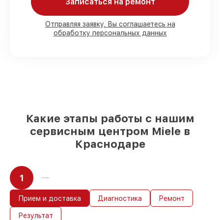
Записаться на ремонт
80%
работ в присутствии заказчика
90%
комплектующих для духовых
шкафов имеются в наличии или
Отправляя заявку, Вы соглашаетесь на
обработку персональных данных
доступны для быстрой доставки
Оригинальные запчасти и
качественные реплики на ваш выбор
–
для любого бюджета
85%
работ в течение пары часов, при
немедленном начале работ
Какие этапы работы с нашим
сервисным центром Miele в
Краснодаре
1
Прием и доставка
Диагностика
Ремонт
Результат