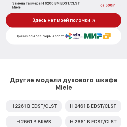
Замена таймера H 6200 BM EDST/CLST
от 500₽
Miele
Замена предохранителя H 6200 BM
Здесь нет моей поломки
от 700₽
EDST/CLST Miele
Замена шнура питания H 6200 BM
от 500₽
Принимаем все формы оплаты
EDST/CLST Miele
Замена термодатчика H 6200 BM
от 900₽
EDST/CLST Miele
Замена панели управления H 6200 BM
от 1500₽
EDST/CLST Miele
Другие модели духового шкафа
Miele
H 2261 B EDST/CLST
H 2461 B EDST/CLST
H 2661 B BRWS
H 2661 B EDST/CLST