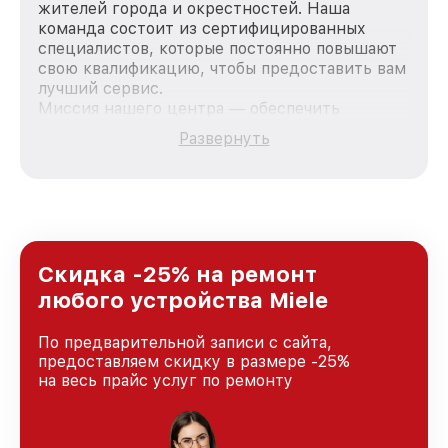
жителей города и окрестностей. Наша
команда состоит из сертифицированных
специалистов, которые постоянно повышают
свою квалификацию, чтобы предоставить вам
лучший сервис.
Миссия нашего центра — обеспечить
качественный и доступный ремонт для
Развернуть
каждого пользователя продукции Miele, вне
зависимости от сложности поломки. Мы
стремимся к тому, чтобы каждый клиент был
удовлетворен скоростью и качеством
предоставляемых услуг. Наша цель — стать
лучшим сервисным центром Miele в городе
Краснодаре, постоянно повышая уровень
Скидка -25% на ремонт
доверия и лояльности наших клиентов.
любого устройства Miele
По предварительной записи с сайта,
предоставляем скидку в размере -25%
на весь прайс услуг по ремонту