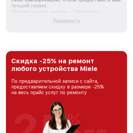
лучший сервис.
Миссия нашего центра — обеспечить
качественный и доступный ремонт для
Развернуть
каждого пользователя продукции Miele, вне
зависимости от сложности поломки. Мы
стремимся к тому, чтобы каждый клиент был
удовлетворен скоростью и качеством
предоставляемых услуг. Наша цель — стать
лучшим сервисным центром Miele в городе
Краснодаре, постоянно повышая уровень
Скидка -25% на ремонт
доверия и лояльности наших клиентов.
любого устройства Miele
По предварительной записи с сайта,
предоставляем скидку в размере -25%
на весь прайс услуг по ремонту
25
%