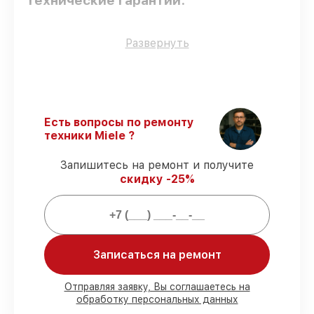
технические гарантии:
Только фирменные комплектующие
–
Развернуть
гарантируем использование фирменных
запчастей для обслуживания.
Квалифицированные специалисты
–
мастера проходят строгий отбор и
регулярное обучение.
Есть вопросы по ремонту
Соблюдение сроков починки
–
техники Miele ?
соблюдаем сроки сервиса духового
шкафа H 6660 BP BRWS, согласованные с
Запишитесь на ремонт и получите
клиентом.
скидку -25%
Гарантийное обслуживание
–
предоставляем официальное
гарантийное сопровождение после
починки.
Записаться на ремонт
Мы гарантируем:
Отправляя заявку, Вы соглашаетесь на
обработку персональных данных
80%
работ в присутствии заказчика