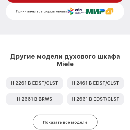
Замена шнура питания H 6660 BP BRWS
от 500₽
Miele
Принимаем все формы оплаты
Замена термодатчика H 6660 BP BRWS
от 900₽
Miele
Замена панели управления H 6660 BP
от 1500₽
BRWS Miele
Другие модели духового шкафа
Miele
H 2261 B EDST/CLST
H 2461 B EDST/CLST
H 2661 B BRWS
H 2661 B EDST/CLST
Показать все модели