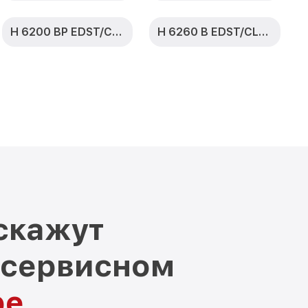
H 6200 BP EDST/CLST
H 6260 B EDST/CLST
скажут
 сервисном
ре