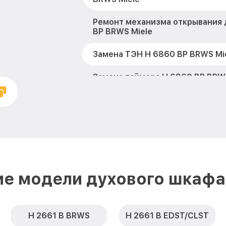
Ремонт механизма открывания 
BP BRWS Miele
Замена ТЭН H 6860 BP BRWS Mi
Замена таймера H 6860 BP BRW
Замена предохранителя H 6860
Замена шнура питания H 6860 B
Замена термодатчика H 6860 B
Замена панели управления H 6
ие модели духового шкафа 
Miele
H 2661 B BRWS
H 2661 B EDST/CLST