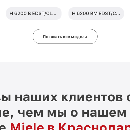
H 6200 B EDST/CLST
H 6200 BM EDST/CLST
Показать все модели
ы наших клиентов 
е, чем мы о нашем
ре
Miele в Краснода