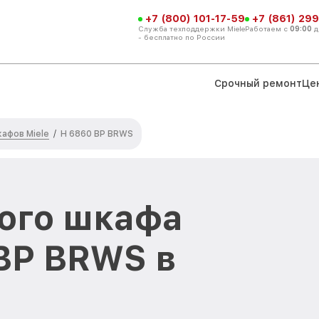
+7 (800) 101-17-59
+7 (861) 299
Служба техподдержки Miele
Работаем с
09:00
д
- бесплатно по России
Срочный ремонт
Це
афов Miele
/
H 6860 BP BRWS
ого шкафа
 BP BRWS в