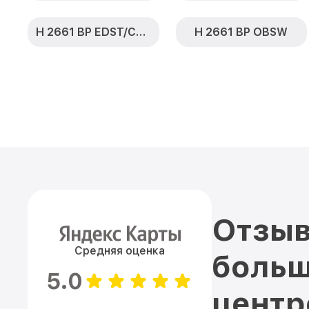
H 2661 BP EDST/CLST
H 2661 BP OBSW
Отзыв
Средняя оценка
больш
5.0
цент