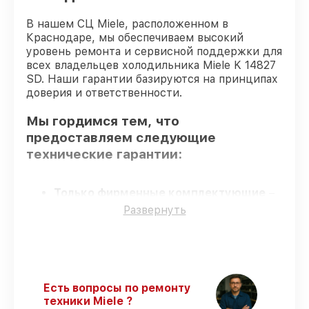
В нашем СЦ Miele, расположенном в
Краснодаре, мы обеспечиваем высокий
уровень ремонта и сервисной поддержки для
всех владельцев холодильника Miele K 14827
SD. Наши гарантии базируются на принципах
доверия и ответственности.
Мы гордимся тем, что
предоставляем следующие
технические гарантии:
Только фирменные комплектующие
–
гарантируем использование фирменных
Развернуть
запчастей для обслуживания.
Квалифицированные специалисты
–
все работники проходят обязательное
обучение и ежегодную аттестацию, что
подтверждает их уровень мастерства.
Есть вопросы по ремонту
Точное соблюдение сроков
–
техники Miele ?
соблюдаем сроки сервиса холодильника