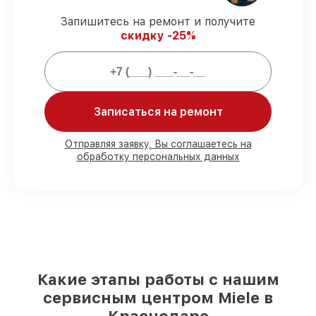
K 14827 SD, согласованные с клиентом.
Запишитесь на ремонт и получите
Гарантийное обслуживание
–
скидку -25%
предоставляем официальное
гарантийное сопровождение после
починки.
Мы гарантируем:
Записаться на ремонт
80%
работ в присутствии заказчика
Отправляя заявку, Вы соглашаетесь на
обработку персональных данных
90%
комплектующих для холодильников
на складе или быстро поставляются
Подбор оригинальных комплектующих
и надежных реплик с возможностью
выбрать
– для любого бюджета
85%
работ за 1–2 часа, при немедленном
начале работ
Какие этапы работы с нашим
сервисным центром Miele в