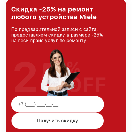
лучшим сервисным центром Miele в городе
Краснодаре, постоянно повышая уровень
Скидка -25% на ремонт
доверия и лояльности наших клиентов.
любого устройства Miele
По предварительной записи с сайта,
предоставляем скидку в размере -25%
на весь прайс услуг по ремонту
25
%
OFF
Получить скидку