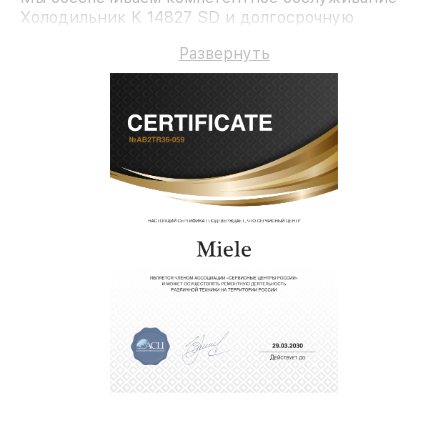
Холодильник K 14827 SD и долгосрочную
гарантию.
Развернуть