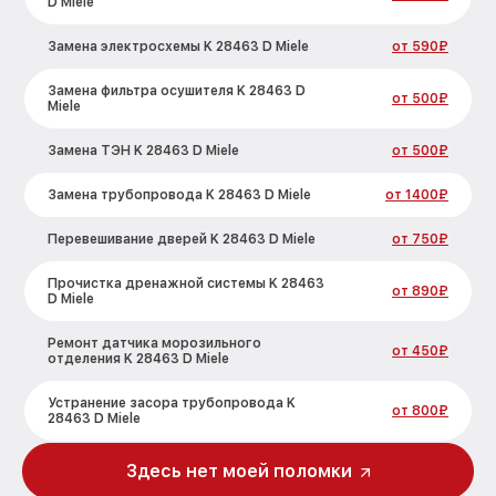
D Miele
Замена электросхемы K 28463 D Miele
от 590₽
Замена фильтра осушителя K 28463 D
от 500₽
Miele
Замена ТЭН K 28463 D Miele
от 500₽
Замена трубопровода K 28463 D Miele
от 1400₽
Перевешивание дверей K 28463 D Miele
от 750₽
Прочистка дренажной системы K 28463
от 890₽
D Miele
Ремонт датчика морозильного
от 450₽
отделения K 28463 D Miele
Устранение засора трубопровода K
от 800₽
28463 D Miele
Ремонт испарителя K 28463 D Miele
от 650₽
Здесь нет моей поломки