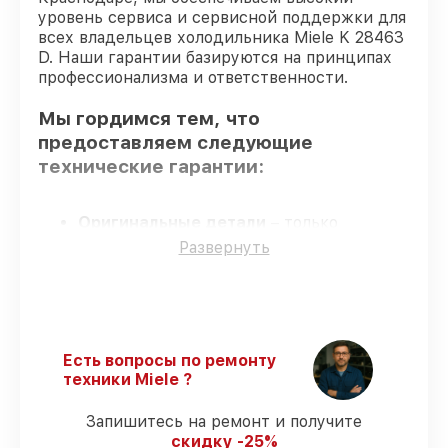
уровень сервиса и сервисной поддержки для
всех владельцев холодильника Miele K 28463
D. Наши гарантии базируются на принципах
профессионализма и ответственности.
Мы гордимся тем, что
предоставляем следующие
технические гарантии:
Оригинальные детали
– только
подлинные комплектующие.
Развернуть
Опытные мастера
– проверенные
специалисты с опытом и сертификацией.
Соблюдение сроков починки
–
гарантируем завершение работ без
задержек.
Есть вопросы по ремонту
Сервис с гарантией
– все работы по
техники Miele ?
восстановлению проводятся с
официальной гарантией.
Запишитесь на ремонт и получите
скидку -25%