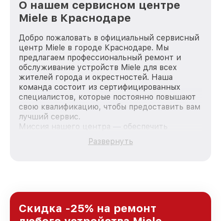
О нашем сервисном центре
Miele в Краснодаре
Добро пожаловать в официальный сервисный
центр Miele в городе Краснодаре. Мы
предлагаем профессиональный ремонт и
обслуживание устройств Miele для всех
жителей города и окрестностей. Наша
команда состоит из сертифицированных
специалистов, которые постоянно повышают
свою квалификацию, чтобы предоставить вам
лучший сервис.
Миссия нашего центра — обеспечить
качественный и доступный ремонт для
Развернуть
каждого пользователя продукции Miele, вне
зависимости от сложности поломки. Мы
стремимся к тому, чтобы каждый клиент был
удовлетворен скоростью и качеством
предоставляемых услуг. Наша цель — стать
лучшим сервисным центром Miele в городе
Краснодаре, постоянно повышая уровень
Скидка -25% на ремонт
доверия и лояльности наших клиентов.
любого устройства Miele