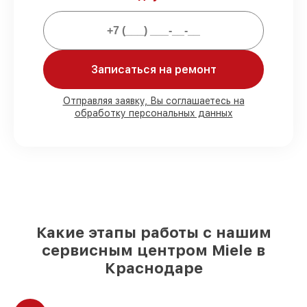
Мы гарантируем:
80%
работ под контролем клиента
90%
комплектующих для холодильников
Записаться на ремонт
имеются в наличии или доступны для
быстрой доставки
Качественные реплики и
Отправляя заявку, Вы соглашаетесь на
обработку персональных данных
оригинальные детали по вашему
выбору
– для любого бюджета
85%
работ в течение пары часов, при
немедленном начале работ
Какие этапы работы с нашим
сервисным центром Miele в
Краснодаре