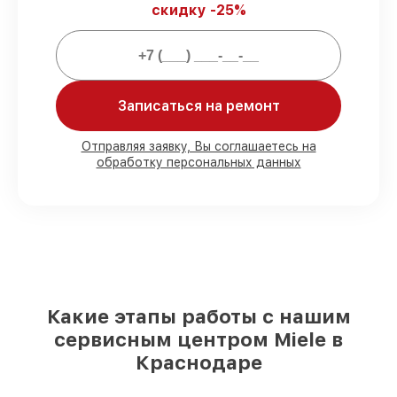
скидку -25%
задержек.
Сервис с гарантией
– предоставляем
официальное гарантийное
сопровождение после починки.
Записаться на ремонт
Мы гарантируем:
Отправляя заявку, Вы соглашаетесь на
обработку персональных данных
80%
работ с возможностью
присутствовать
90%
комплектующих для холодильников
на складе или доступны для срочного
заказа
Оригинальные запчасти и
качественные реплики на ваш выбор
–
под любые финансовые возможности
85%
работ быстро и без задержек, при
Какие этапы работы с нашим
условии, что обслуживание началось
сервисным центром Miele в
сразу
Краснодаре