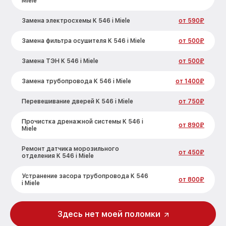
Miele
Замена электросхемы K 546 i Miele
от 590₽
Замена фильтра осушителя K 546 i Miele
от 500₽
Замена ТЭН K 546 i Miele
от 500₽
Замена трубопровода K 546 i Miele
от 1400₽
Перевешивание дверей K 546 i Miele
от 750₽
Прочистка дренажной системы K 546 i
от 890₽
Miele
Ремонт датчика морозильного
от 450₽
отделения K 546 i Miele
Устранение засора трубопровода K 546
от 800₽
i Miele
Ремонт испарителя K 546 i Miele
от 650₽
Здесь нет моей поломки
Замена таймера K 546 i Miele
от 710₽