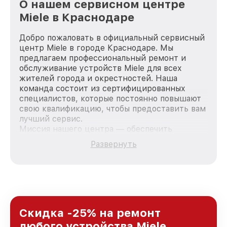
О нашем сервисном центре
Miele в Краснодаре
Добро пожаловать в официальный сервисный
центр Miele в городе Краснодаре. Мы
предлагаем профессиональный ремонт и
обслуживание устройств Miele для всех
жителей города и окрестностей. Наша
команда состоит из сертифицированных
специалистов, которые постоянно повышают
свою квалификацию, чтобы предоставить вам
лучший сервис.
Миссия нашего центра — обеспечить
качественный и доступный ремонт для
Развернуть
каждого пользователя продукции Miele, вне
зависимости от сложности поломки. Мы
стремимся к тому, чтобы каждый клиент был
удовлетворен скоростью и качеством
предоставляемых услуг. Наша цель — стать
лучшим сервисным центром Miele в городе
Краснодаре, постоянно повышая уровень
Скидка -25% на ремонт
доверия и лояльности наших клиентов.
любого устройства Miele