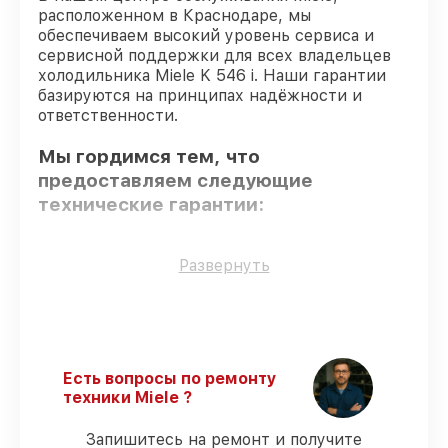
расположенном в Краснодаре, мы
обеспечиваем высокий уровень сервиса и
сервисной поддержки для всех владельцев
холодильника Miele K 546 i. Наши гарантии
базируются на принципах надёжности и
ответственности.
Мы гордимся тем, что
предоставляем следующие
технические гарантии:
Использование оригинальных
Развернуть
запчастей
– для всех видов сервиса
применяются исключительно
оригинальные детали.
Сертифицированные инженеры
– все
работники проходят обязательное
Есть вопросы по ремонту
обучение и ежегодную аттестацию, что
техники Miele ?
подтверждает их уровень мастерства.
Выполнение работ вовремя
–
Запишитесь на ремонт и получите
гарантируем завершение работ без