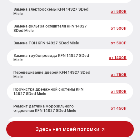
Замена электросхемы KFN 14927 SDed
от 590₽
Miele
Замена фильтра осушителя KFN 14927
от 500₽
SDed Miele
Замена ТЭН KFN 14927 SDed Miele
от 500₽
Замена трубопровода KFN 14927 SDed
от 1400₽
Miele
Перевешивание дверей KFN 14927 SDed
от 750₽
Miele
Прочистка дренажной системы KFN
от 890₽
14927 SDed Miele
Ремонт датчика морозильного
от 450₽
отделения KFN 14927 SDed Miele
Устранение засора трубопровода KFN
от 800₽
14927 SDed Miele
Здесь нет моей поломки