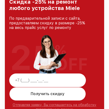
Краснодаре, постоянно повышая уровень
Скидка -25% на ремонт
доверия и лояльности наших клиентов.
любого устройства Miele
По предварительной записи с сайта,
предоставляем скидку в размере -25%
на весь прайс услуг по ремонту
25
%
OFF
Получить скидку
Отправляя заявку, Вы соглашаетесь на обработку