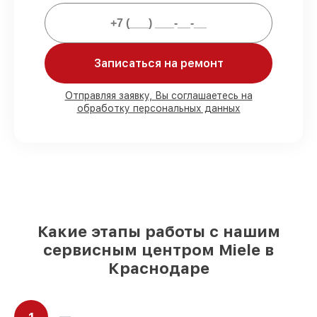
официальной гарантией.
Мы гарантируем:
Записаться на ремонт
80%
работ в присутствии заказчика
90%
комплектующих для холодильников
Отправляя заявку, Вы соглашаетесь на
обработку персональных данных
на складе или доступны для срочного
заказа
Подбор оригинальных комплектующих
и надежных реплик с возможностью
выбрать
– под любые финансовые
возможности
85%
работ за 1–2 часа, при немедленном
начале работ
Какие этапы работы с нашим
сервисным центром Miele в
Краснодаре