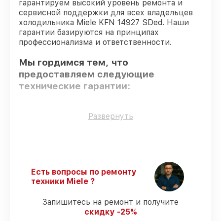
гарантируем высокий уровень ремонта и
сервисной поддержки для всех владельцев
холодильника Miele KFN 14927 SDed. Наши
гарантии базируются на принципах
профессионализма и ответственности.
Мы гордимся тем, что
предоставляем следующие
технические гарантии:
Только фирменные комплектующие
–
Развернуть
для всех видов сервиса применяются
исключительно оригинальные детали.
Квалифицированные специалисты
–
мастера проходят строгий отбор и
регулярное обучение.
Есть вопросы по ремонту
Соблюдение сроков починки
–
техники Miele ?
гарантируем завершение работ без
задержек.
Запишитесь на ремонт и получите
Сервис с гарантией
– все работы по
скидку -25%
восстановлению проводятся с