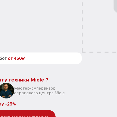
абот
от 450₽
ту техники Miele ?
Мастер-супервизор
сервисного центра Miele
ку -25%