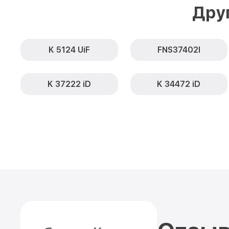
Дру
K 5124 UiF
FNS37402I
K 37222 iD
K 34472 iD