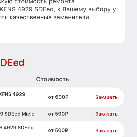
зкую стоимость ремонта
 KFNS 4929 SDEed, к Вашему выбору у
тся качественные заменители
SDEed
Стоимость
 KFNS 4929
от 600₽
Заказать
от 590₽
9 SDEed Miele
Заказать
S 4929 SDEed
от 500₽
Заказать