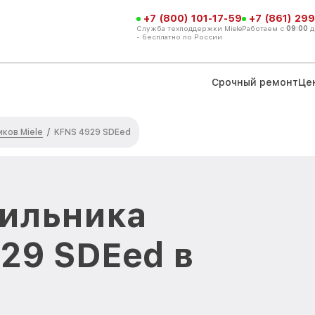
+7 (800) 101-17-59
+7 (861) 299
Служба техподдержки Miele
Работаем с
09:00
д
- бесплатно по России
Срочный ремонт
Це
ков Miele
/
KFNS 4929 SDEed
дильника
929 SDEed в