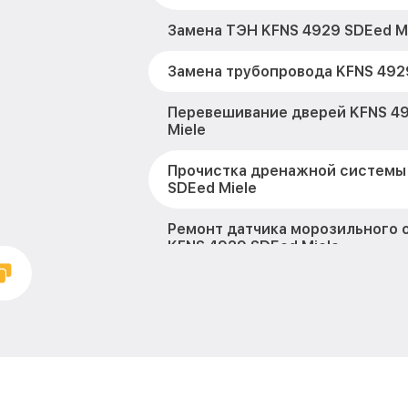
Замена ТЭН KFNS 4929 SDEed M
Замена трубопровода KFNS 492
Перевешивание дверей KFNS 4
Miele
Прочистка дренажной системы
SDEed Miele
Ремонт датчика морозильного 
KFNS 4929 SDEed Miele
Устранение засора трубопрово
SDEed Miele
Ремонт испарителя KFNS 4929 S
Замена таймера KFNS 4929 SDEe