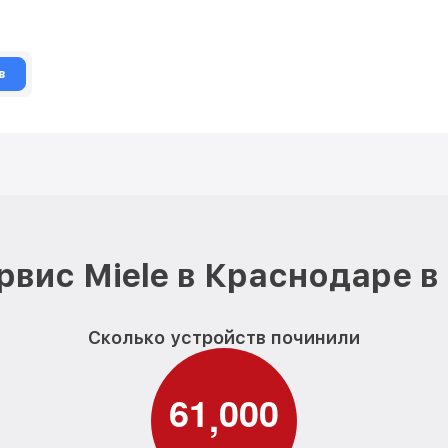
в
рвис Miele в Краснодаре в
Сколько устройств починили
6
1
0
0
0
,