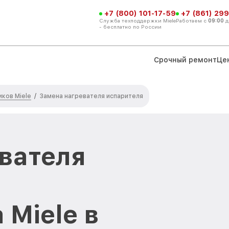
+7 (800) 101-17-59
+7 (861) 299
Служба техподдержки Miele
Работаем с
09:00
д
- бесплатно по России
Срочный ремонт
Це
ков Miele
/
Замена нагревателя испарителя
вателя
 Miele в