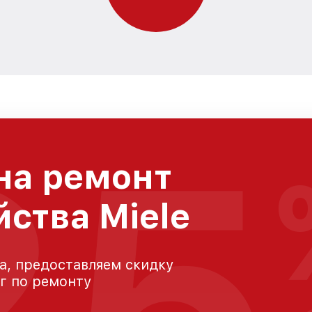
25
на ремонт
йства Miele
а, предоставляем скидку
уг по ремонту