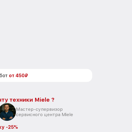
абот
от 450₽
ту техники Miele ?
Мастер-супервизор
сервисного центра Miele
ку -25%