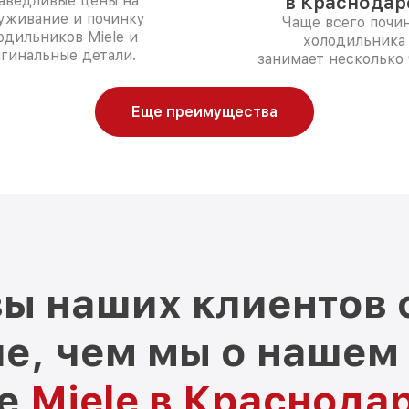
аведливые цены на
в Краснодар
уживание и починку
Чаще всего почи
одильников Miele и
холодильника
гинальные детали.
занимает несколько 
Еще преимущества
ы наших клиентов 
е, чем мы о нашем
ре
Miele в Краснода