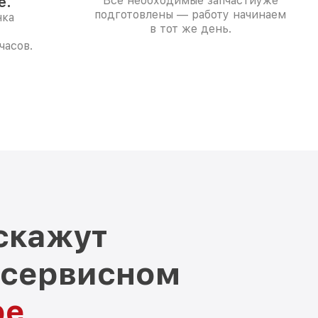
е.
Все необходимые запчастиуже
подготовлены — работу начинаем
нка
в тот же день.
часов.
скажут
 сервисном
ре