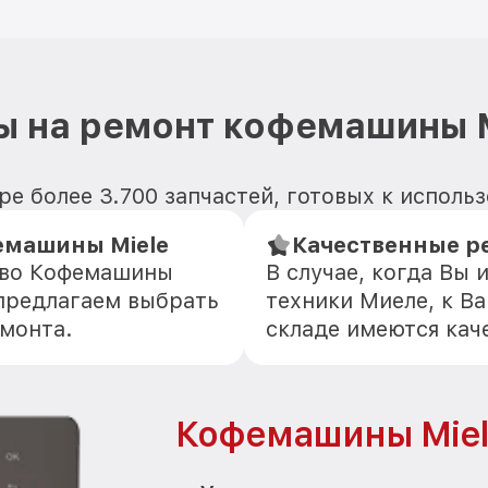
ы на ремонт кофемашины M
ре более 3.700 запчастей, готовых к исполь
емашины Miele
Качественные р
тво Кофемашины
В случае, когда Вы
 предлагаем выбрать
техники Миеле, к Ва
емонта.
складе имеются кач
Кофемашины Miel