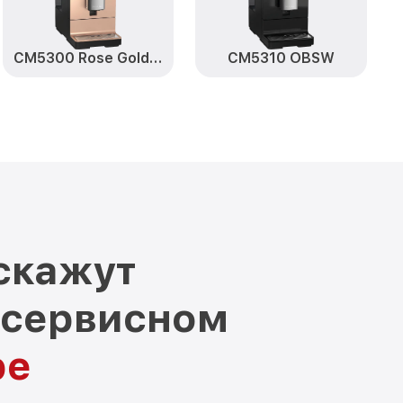
CM5300 Rose Gold ROPF
CM5310 OBSW
скажут
 сервисном
ре