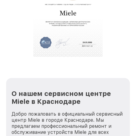
восстановительных работ;
звернуть
услуги курьера для владельцев
крупногабаритной техники, которые
обеспечат доставку устройств в сервис в
полной сохранности и бесплатно.
За годы своей деятельности мы получали только
положительные отзывы и обрели отличную
репутацию. Мы постоянно совершенствуемся и
стараемся каждый день делать наш сервис еще
лучше!
О нашем сервисном центре
Miele в Краснодаре
Добро пожаловать в официальный сервисный
центр Miele в городе Краснодаре. Мы
предлагаем профессиональный ремонт и
обслуживание устройств Miele для всех