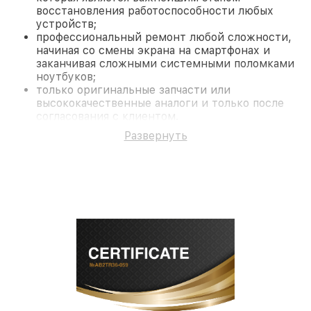
восстановления работоспособности любых
устройств;
профессиональный ремонт любой сложности,
начиная со смены экрана на смартфонах и
заканчивая сложными системными поломками
ноутбуков;
только оригинальные запчасти или
высококачественные аналоги и только после
согласования с клиентом.
На все работы и замененные комплектующие
Развернуть
предоставляется длительная гарантия. В случае
поломки по условиям гарантии, мы бесплатно
исправим ситуацию.
Наши преимущества
Преимуществами нашего сервисного центра
Miele в Краснодаре являются:
лучшие специалисты с многолетним опытом и
безупречной репутацией;
современное оборудование и
лицензированное ПО в ремонтно-
диагностических мастерских;
собственный склад комплектующих, что
позволяет сократить сроки