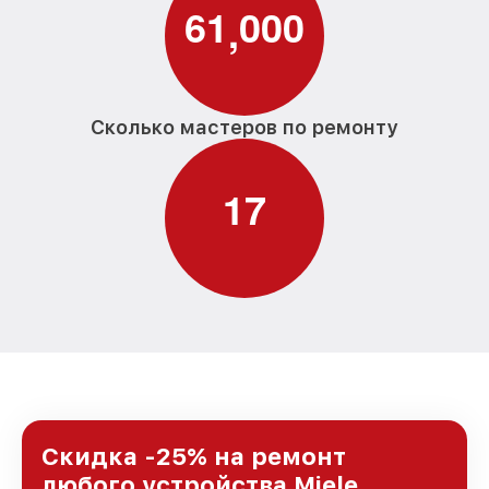
6
1
0
0
0
,
Сколько мастеров по ремонту
1
7
Скидка -25% на ремонт
любого устройства Miele