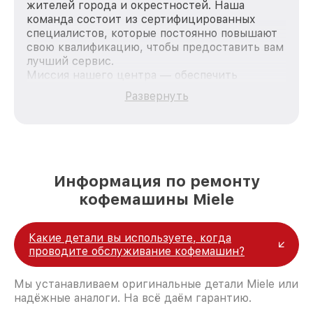
жителей города и окрестностей. Наша
команда состоит из сертифицированных
специалистов, которые постоянно повышают
свою квалификацию, чтобы предоставить вам
лучший сервис.
Миссия нашего центра — обеспечить
качественный и доступный ремонт для
Развернуть
каждого пользователя продукции Miele, вне
зависимости от сложности поломки. Мы
стремимся к тому, чтобы каждый клиент был
удовлетворен скоростью и качеством
предоставляемых услуг. Наша цель — стать
лучшим сервисным центром Miele в городе
Информация по ремонту
Краснодаре, постоянно повышая уровень
кофемашины Miele
доверия и лояльности наших клиентов.
Какие детали вы используете, когда
проводите обслуживание кофемашин?
Мы устанавливаем оригинальные детали Miele или
надёжные аналоги. На всё даём гарантию.