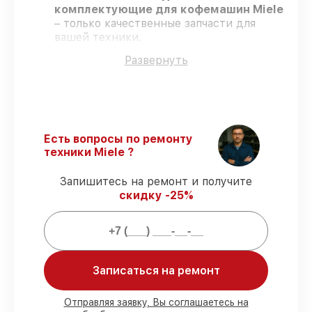
комплектующие для кофемашин Miele
– только качественные запчасти для
вашей техники.
Опытные инженеры
– проходят
Развернуть
серьезную проверку знаний и навыков,
что гарантирует гарантированно
долговечный результат.
Работаем строго в установленных
заранее временных рамках
– ремонт
кофемашин Miele в оговоренные сроки.
Есть вопросы по ремонту
Официальная гарантия
– на все услуги
техники Miele ?
и детали для кофемашин Miele
предоставляется длительная гарантия.
Запишитесь на ремонт и получите
скидку -25%
Мы гарантируем:
80%
работ по ремонту проводятся с
возможностью присутствия владельца
Записаться на ремонт
90%
запчастей Miele готовы к установке
в наших мастерских в Краснодаре,
Отправляя заявку, Вы соглашаетесь на
остальные доставляются быстро