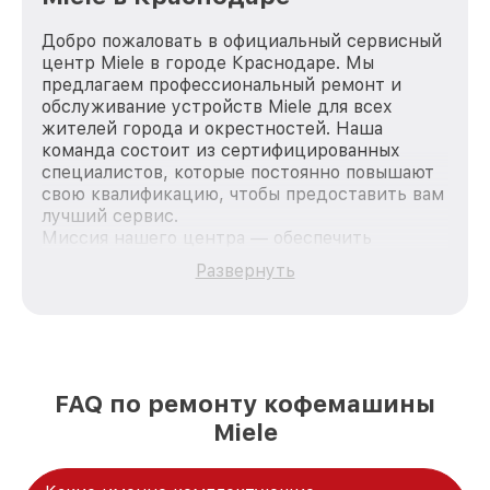
Добро пожаловать в официальный сервисный
центр Miele в городе Краснодаре. Мы
предлагаем профессиональный ремонт и
обслуживание устройств Miele для всех
жителей города и окрестностей. Наша
команда состоит из сертифицированных
специалистов, которые постоянно повышают
свою квалификацию, чтобы предоставить вам
лучший сервис.
Миссия нашего центра — обеспечить
качественный и доступный ремонт для
Развернуть
каждого пользователя продукции Miele, вне
зависимости от сложности поломки. Мы
стремимся к тому, чтобы каждый клиент был
удовлетворен скоростью и качеством
предоставляемых услуг. Наша цель — стать
лучшим сервисным центром Miele в городе
FAQ по ремонту кофемашины
Краснодаре, постоянно повышая уровень
Miele
доверия и лояльности наших клиентов.