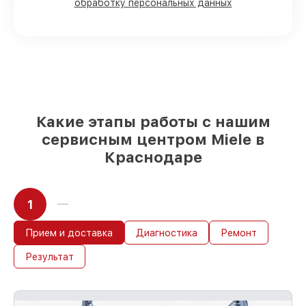
обработку персональных данных
Подлинные запчасти Miele и
проверенные замены
– только вы
выбираете, какие детали использовать, а
мы делаем ремонт с учётом
возможностей клиента
85%
починок Miele сделаем за 1–2 часа,
если мастер начинает работу сразу
Какие этапы работы с нашим
сервисным центром Miele в
Краснодаре
1
Прием и доставка
Диагностика
Ремонт
Результат