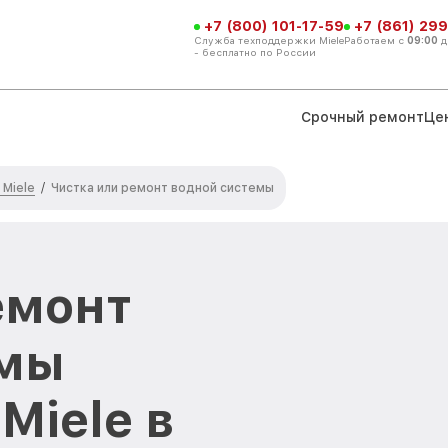
+7 (800) 101-17-59
+7 (861) 299
Служба техподдержки Miele
Работаем с
09:00
д
- бесплатно по России
Срочный ремонт
Це
Miele
/
Чистка или ремонт водной системы
емонт
емы
iele в