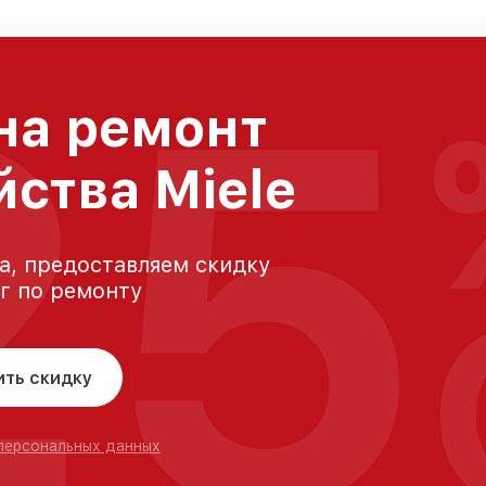
25
на ремонт
йства Miele
а, предоставляем скидку
уг по ремонту
ить скидку
 персональных данных