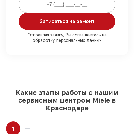
соблюдением гарантийных обязательств.
Мы гарантируем:
Записаться на ремонт
80%
работ с возможностью наблюдения
Отправляя заявку, Вы соглашаетесь на
обработку персональных данных
90%
комплектующих для кофемашин на
складе или доступны для срочного
заказа
Качественные реплики и
оригинальные детали по вашему
выбору
– для любого бюджета
85%
работ за 1–2 часа, при условии, что
обслуживание началось сразу
Какие этапы работы с нашим
сервисным центром Miele в
Краснодаре
1