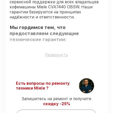
сервисной поддержки для всех владельцев
кофемашины Miele CVA7440 OBSW. Наши
гарантии базируются на принципах
надёжности и ответственности.
Мы гордимся тем, что
предоставляем следующие
технические гарантии:
Оригинальные детали
– гарантируем
Развернуть
использование фирменных запчастей для
обслуживания.
Опытные мастера
– все работники
проходят обязательное обучение и
ежегодную аттестацию, что
Есть вопросы по ремонту
подтверждает их уровень мастерства.
техники Miele ?
Выполнение работ вовремя
–
гарантируем завершение работ без
Запишитесь на ремонт и получите
задержек.
скидку -25%
Сервис с гарантией
– обслуживаем
кофемашин всегда со строгим