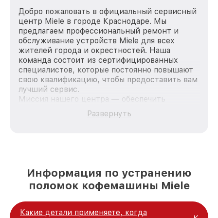
Добро пожаловать в официальный сервисный
центр Miele в городе Краснодаре. Мы
предлагаем профессиональный ремонт и
обслуживание устройств Miele для всех
жителей города и окрестностей. Наша
команда состоит из сертифицированных
специалистов, которые постоянно повышают
свою квалификацию, чтобы предоставить вам
лучший сервис.
Миссия нашего центра — обеспечить
качественный и доступный ремонт для
Развернуть
каждого пользователя продукции Miele, вне
зависимости от сложности поломки. Мы
стремимся к тому, чтобы каждый клиент был
удовлетворен скоростью и качеством
предоставляемых услуг. Наша цель — стать
лучшим сервисным центром Miele в городе
Информация по устранению
Краснодаре, постоянно повышая уровень
поломок кофемашины Miele
доверия и лояльности наших клиентов.
Какие детали применяете, когда