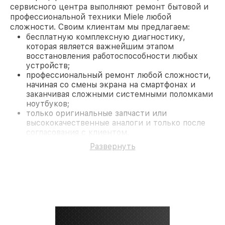
сервисного центра выполняют ремонт бытовой и
профессиональной техники Miele любой
сложности. Своим клиентам мы предлагаем:
бесплатную комплексную диагностику,
которая является важнейшим этапом
восстановления работоспособности любых
устройств;
профессиональный ремонт любой сложности,
начиная со смены экрана на смартфонах и
заканчивая сложными системными поломками
ноутбуков;
только оригинальные запчасти или
высококачественные аналоги и только после
согласования с клиентом.
На все работы и замененные комплектующие
Развернуть
предоставляется длительная гарантия. В случае
поломки по условиям гарантии, мы бесплатно
исправим ситуацию.
Наши преимущества
Преимуществами нашего сервисного центра
Miele в Краснодаре являются:
лучшие специалисты с многолетним опытом и
безупречной репутацией;