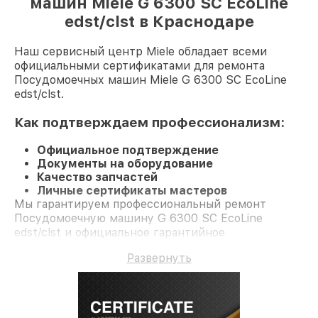
машин Miele G 6300 SC EcoLine
edst/clst в Краснодаре
Наш сервисный центр Miele обладает всеми
официальными сертификатами для ремонта
Посудомоечных машин Miele G 6300 SC EcoLine
edst/clst.
Как подтверждаем профессионализм:
Официальное подтверждение
Документы на оборудование
Качество запчастей
Личные сертификаты мастеров
Мы гарантируем профессиональный ремонт
Посудомоечную машину G 6300 SC EcoLine
edst/clst и официальное гарантийное
сопровождение до 3-х лет.
Развернуть