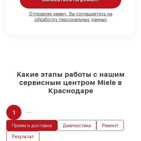
80%
работ под контролем клиента
Отправляя заявку, Вы соглашаетесь на
обработку персональных данных
90%
комплектующих для
посудомоечных машин имеются в
наличии или доступны для быстрой
доставки
Качественные реплики и
оригинальные детали по вашему
выбору
– под любые финансовые
возможности
85%
работ быстро и без задержек, при
Какие этапы работы с нашим
условии, что обслуживание началось
сервисным центром Miele в
сразу
Краснодаре
1
Прием и доставка
Диагностика
Ремонт
Результат