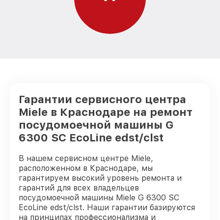
6300 SC EcoLine edst/clst Miele
Замена заливного шланга с системой
Аквастоп G 6300 SC EcoLine edst/clst
от 1100₽
Miele
Замена заливного шланга G 6300 SC
от 850₽
EcoLine edst/clst Miele
Гарантии сервисного центра
Miele в Краснодаре на ремонт
посудомоечной машины G
6300 SC EcoLine edst/clst
В нашем сервисном центре Miele,
расположенном в Краснодаре, мы
гарантируем высокий уровень ремонта и
гарантий для всех владельцев
посудомоечной машины Miele G 6300 SC
EcoLine edst/clst. Наши гарантии базируются
на принципах профессионализма и