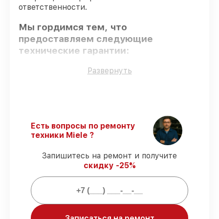
ответственности.
Мы гордимся тем, что
предоставляем следующие
технические гарантии:
Развернуть
Оригинальные детали
– для всех видов
сервиса применяются исключительно
оригинальные детали.
Сертифицированные инженеры
–
мастера проходят строгий отбор и
Есть вопросы по ремонту
регулярное обучение.
техники Miele ?
Точное соблюдение сроков
–
гарантируем завершение работ без
Запишитесь на ремонт и получите
задержек.
скидку -25%
Подтвержденная гарантия
– все
работы по восстановлению проводятся с
официальной гарантией.
Мы гарантируем:
Записаться на ремонт