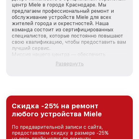
центр Miele в городе Краснодаре. Мы
предлагаем профессиональный ремонт и
обслуживание устройств Miele для всех
жителей города и окрестностей. Наша
команда состоит из сертифицированных
специалистов, которые постоянно повышают
свою квалификацию, чтобы предоставить вам
лучший сервис.
Миссия нашего центра — обеспечить
качественный и доступный ремонт для
Развернуть
каждого пользователя продукции Miele, вне
зависимости от сложности поломки. Мы
стремимся к тому, чтобы каждый клиент был
удовлетворен скоростью и качеством
предоставляемых услуг. Наша цель — стать
лучшим сервисным центром Miele в городе
Краснодаре, постоянно повышая уровень
Скидка -25% на ремонт
доверия и лояльности наших клиентов.
любого устройства Miele
По предварительной записи с сайта,
предоставляем скидку в размере -25%
на весь прайс услуг по ремонту