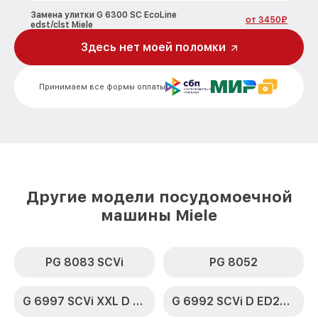
Замена улитки G 6300 SC EcoLine
от 3450₽
edst/clst Miele
Здесь нет моей поломки
Замена сливного шланга G 6300 SC
от 1250₽
EcoLine edst/clst Miele
Принимаем все формы оплаты
Замена сливного насоса G 6300 SC
от 1590₽
EcoLine edst/clst Miele
Ремонт или замена петли двери G 6300
от 1000₽
SC EcoLine edst/clst Miele
Чистка заливного фильтра-сеточки G
от 850₽
6300 SC EcoLine edst/clst Miele
Другие модели посудомоечной
Ремонт циркуляционного насоса G 6300
машины Miele
от 2200₽
SC EcoLine edst/clst Miele
Ремонт теплообменника G 6300 SC
от 2000₽
EcoLine edst/clst Miele
PG 8083 SCVi
PG 8052
Ремонт стакана моечного бака G 6300
от 1600₽
SC EcoLine edst/clst Miele
G 6997 SCVi XXL D ED230 2,0 k2o
G 6992 SCVi D ED230 2,0 k2o