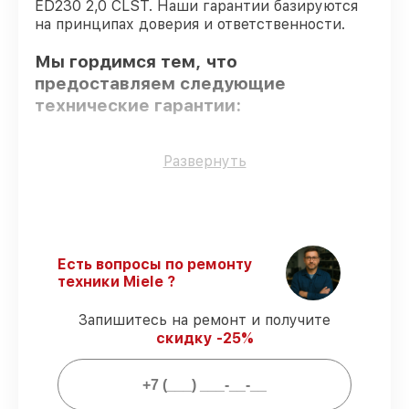
ED230 2,0 CLST. Наши гарантии базируются
на принципах доверия и ответственности.
Мы гордимся тем, что
предоставляем следующие
технические гарантии:
Только фирменные комплектующие
–
Развернуть
гарантируем использование фирменных
запчастей для обслуживания.
Опытные мастера
– проверенные
специалисты с опытом и сертификацией.
Соблюдение сроков починки
–
Есть вопросы по ремонту
гарантируем завершение работ без
техники Miele ?
задержек.
Подтвержденная гарантия
–
Запишитесь на ремонт и получите
обслуживаем посудомоечных машин
скидку -25%
всегда со строгим соблюдением
гарантийных обязательств.