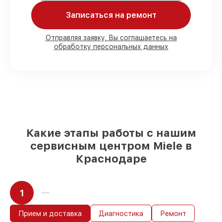
Мы гарантируем:
Записаться на ремонт
80%
работ в присутствии заказчика
90%
комплектующих для
Отправляя заявку, Вы соглашаетесь на
обработку персональных данных
посудомоечных машин на складе или
доступны для быстрой доставки
Подбор оригинальных комплектующих
и надежных реплик с возможностью
выбрать
– для любого бюджета
85%
работ быстро и без задержек, если
мастер приступает к восстановлению
сразу
Какие этапы работы с нашим
сервисным центром Miele в
Краснодаре
1
Прием и доставка
Диагностика
Ремонт