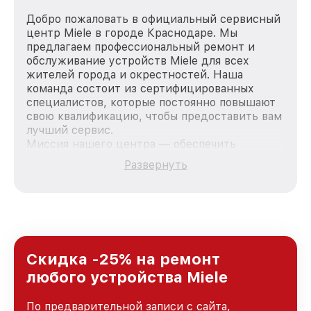
Добро пожаловать в официальный сервисный
центр Miele в городе Краснодаре. Мы
предлагаем профессиональный ремонт и
обслуживание устройств Miele для всех
жителей города и окрестностей. Наша
команда состоит из сертифицированных
специалистов, которые постоянно повышают
свою квалификацию, чтобы предоставить вам
лучший сервис.
Миссия нашего центра — обеспечить
качественный и доступный ремонт для
Развернуть
каждого пользователя продукции Miele, вне
зависимости от сложности поломки. Мы
стремимся к тому, чтобы каждый клиент был
удовлетворен скоростью и качеством
предоставляемых услуг. Наша цель — стать
лучшим сервисным центром Miele в городе
Краснодаре, постоянно повышая уровень
Скидка -25% на ремонт
доверия и лояльности наших клиентов.
любого устройства Miele
По предварительной записи с сайта,