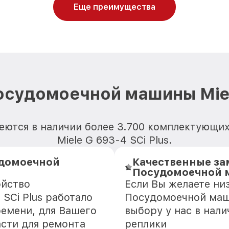
Еще преимущества
осудомоечной машины Miele
еются в наличии более 3.700 комплектующ
Miele G 693-4 SCi Plus.
удомоечной
Качественные за
Посудомоечной ма
ойство
Если Вы желаете ни
SCi Plus работало
Посудомоечной маши
ремени, для Вашего
выбору у нас в нал
асти для ремонта
реплики