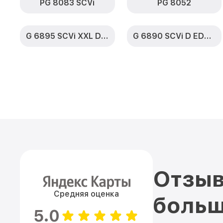
PG 8083 SCVi
PG 8052
G 6895 SCVi XXL D ED230 2,0 k2o
G 6890 SCVi D ED230 2,0 k2o
Отзыв
Средняя оценка
больш
5.0