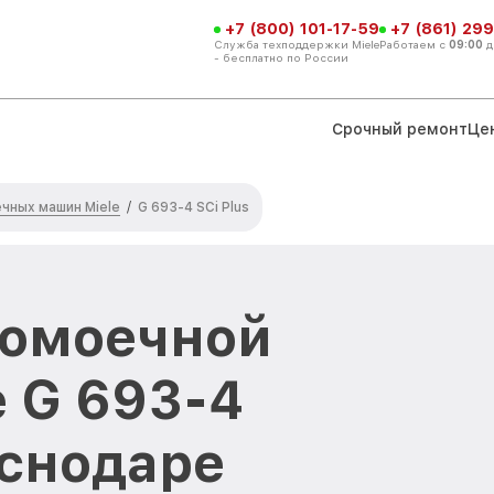
+7 (800) 101-17-59
+7 (861) 299
Служба техподдержки Miele
Работаем с
09:00
д
- бесплатно по России
Срочный ремонт
Це
чных машин Miele
/
G 693-4 SCi Plus
домоечной
 G 693-4
аснодаре