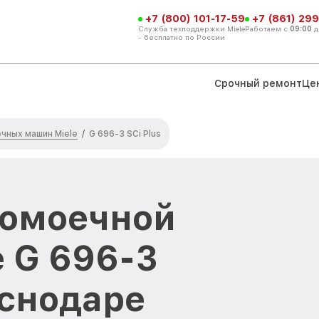
+7 (800) 101-17-59
+7 (861) 299
Служба техподдержки Miele
Работаем с
09:00
д
- бесплатно по России
Срочный ремонт
Це
чных машин Miele
/
G 696-3 SCi Plus
домоечной
 G 696-3
аснодаре