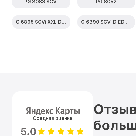
PG 8083 SCVi
PG 8052
G 6895 SCVi XXL D ED230 2,0 k2o
G 6890 SCVi D ED230 2,0 k2o
Отзыв
Средняя оценка
больш
5.0