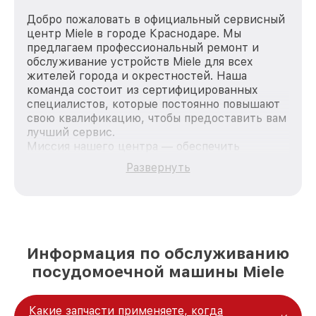
Добро пожаловать в официальный сервисный
центр Miele в городе Краснодаре. Мы
предлагаем профессиональный ремонт и
обслуживание устройств Miele для всех
жителей города и окрестностей. Наша
команда состоит из сертифицированных
специалистов, которые постоянно повышают
свою квалификацию, чтобы предоставить вам
лучший сервис.
Миссия нашего центра — обеспечить
качественный и доступный ремонт для
Развернуть
каждого пользователя продукции Miele, вне
зависимости от сложности поломки. Мы
стремимся к тому, чтобы каждый клиент был
удовлетворен скоростью и качеством
предоставляемых услуг. Наша цель — стать
лучшим сервисным центром Miele в городе
Информация по обслуживанию
Краснодаре, постоянно повышая уровень
посудомоечной машины Miele
доверия и лояльности наших клиентов.
Какие запчасти применяете, когда