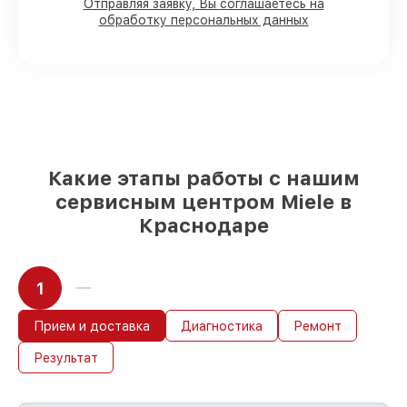
Отправляя заявку, Вы соглашаетесь на
оперативно
обработку персональных данных
Оригинальные комплектующие Miele и
качественные аналоги
– только вы
выбираете, какие детали использовать, а
мы готовы рассмотреть варианты под
любые запросы
85%
починок Miele сделаем за 1–2 часа,
если мастер начинает работу сразу
Какие этапы работы с нашим
сервисным центром Miele в
Краснодаре
1
Прием и доставка
Диагностика
Ремонт
Результат