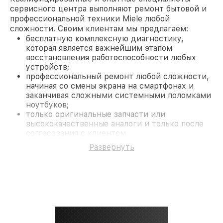
сервисного центра выполняют ремонт бытовой и
профессиональной техники Miele любой
сложности. Своим клиентам мы предлагаем:
бесплатную комплексную диагностику,
которая является важнейшим этапом
восстановления работоспособности любых
устройств;
профессиональный ремонт любой сложности,
начиная со смены экрана на смартфонах и
заканчивая сложными системными поломками
ноутбуков;
только оригинальные запчасти или
высококачественные аналоги и только после
согласования с клиентом.
На все работы и замененные комплектующие
Развернуть
предоставляется длительная гарантия. В случае
поломки по условиям гарантии, мы бесплатно
исправим ситуацию.
Наши преимущества
Преимуществами нашего сервисного центра
Miele в Краснодаре являются:
лучшие специалисты с многолетним опытом и
безупречной репутацией;