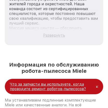
жителей города и окрестностей. Наша
команда состоит из сертифицированных
специалистов, которые постоянно повышают
свою квалификацию, чтобы предоставить вам
лучший сервис.
Миссия нашего центра — обеспечить
качественный и доступный ремонт для
Развернуть
каждого пользователя продукции Miele, вне
зависимости от сложности поломки. Мы
стремимся к тому, чтобы каждый клиент был
удовлетворен скоростью и качеством
предоставляемых услуг. Наша цель — стать
лучшим сервисным центром Miele в городе
Информация по обслуживанию
Краснодаре, постоянно повышая уровень
робота-пылесоса Miele
доверия и лояльности наших клиентов.
Что за запчасти вы используете, когда
проводите ремонт роботов-пылесосов?
Мы устанавливаем подлинные комплектующие
Miele или качественные аналоги. На всё