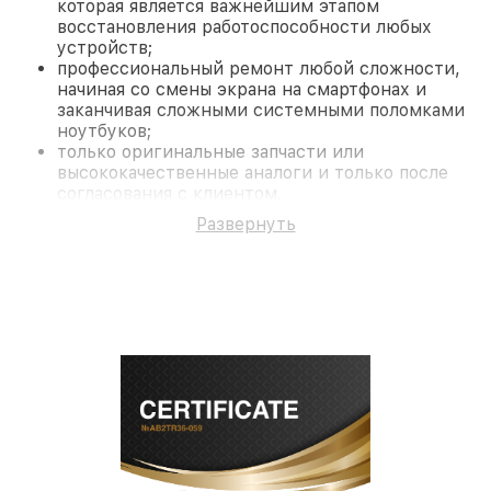
которая является важнейшим этапом
восстановления работоспособности любых
устройств;
профессиональный ремонт любой сложности,
начиная со смены экрана на смартфонах и
заканчивая сложными системными поломками
ноутбуков;
только оригинальные запчасти или
высококачественные аналоги и только после
согласования с клиентом.
На все работы и замененные комплектующие
Развернуть
предоставляется длительная гарантия. В случае
поломки по условиям гарантии, мы бесплатно
исправим ситуацию.
Наши преимущества
Преимуществами нашего сервисного центра
Miele в Краснодаре являются:
лучшие специалисты с многолетним опытом и
безупречной репутацией;
современное оборудование и
лицензированное ПО в ремонтно-
диагностических мастерских;
собственный склад комплектующих, что